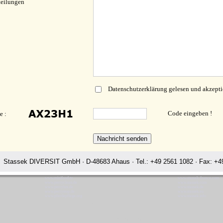
teilungen
Datenschutzerklärung gelesen und akzepti
Code eingeben !
e :
Stassek DIVERSIT GmbH · D-48683 Ahaus · Tel.: +49 2561 1082 · Fax: +49
www.minifood.tv
www.stassek-france.com
www.perryclean.de
www.stassek.com
www.perrylux.de
www.stassek.de
www.perrystop.de
www.stassek.eu
www.pferdepflege.org
www.stassek.info
sek DIVERSIT Equistar Equilux Equistep Faulpelz LazyMan Pferdepfle
Rating:
4.7
-
3872
reviews
Stassek Diversit Stassek DIVERSIT Equistar Equilux Equistep Faulpelz LazyMan Pferdepflege Lederpflege Kelowna