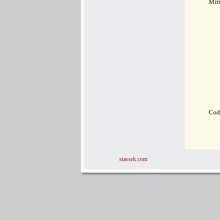
Mit
Cod
stassek.com
www.horsecare.tv
www.hundedeo.com
www.hundedeo.de
www.leder-pflegemittel.de
www.minifood.eu
Stassek Diversit Stas