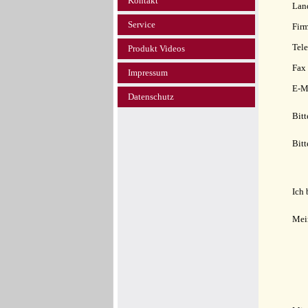
Kontakt
Lan
Service
Fir
Tele
Produkt Videos
Fax
Impressum
E-M
Datenschutz
Bitt
Bitt
Ich 
Mei