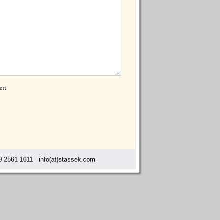
ert
 2561 1611 · info(at)stassek.com
ge Lederpflege Kelowna