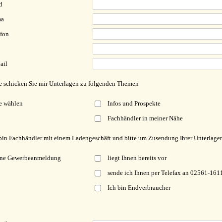
d
ma
fon
ail
e schicken Sie mir Unterlagen zu folgenden Themen
e wählen
Infos und Prospekte
Fachhändler in meiner Nähe
bin Fachhändler mit einem Ladengeschäft und bitte um Zusendung Ihrer Unterlagen
ne Gewerbeanmeldung
liegt Ihnen bereits vor
sende ich Ihnen per Telefax an 02561-161
Ich bin Endverbraucher