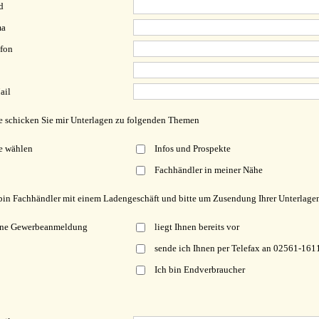
d
ma
fon
ail
e schicken Sie mir Unterlagen zu folgenden Themen
e wählen
Infos und Prospekte
Fachhändler in meiner Nähe
bin Fachhändler mit einem Ladengeschäft und bitte um Zusendung Ihrer Unterlagen
ne Gewerbeanmeldung
liegt Ihnen bereits vor
sende ich Ihnen per Telefax an 02561-161
Ich bin Endverbraucher