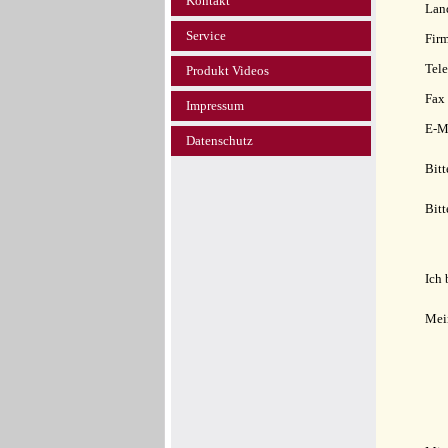
Kontakt
Lan
Service
Fir
Tele
Produkt Videos
Fax
Impressum
E-M
Datenschutz
Bitt
Bitt
Ich 
Mei