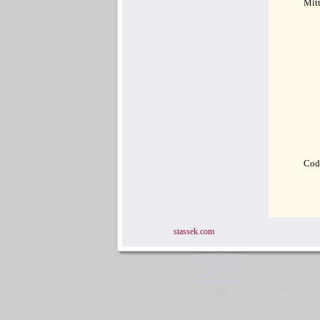
Mit
Cod
stassek.com
www.equi-center.net
www.equi-center.org
www.equicenter.info
www.equistar.de
www.equistar.info
Stassek Diversit Stass