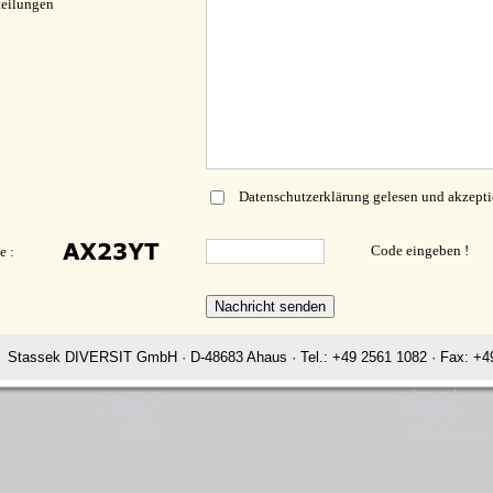
teilungen
Datenschutzerklärung gelesen und akzepti
Code eingeben !
e :
Stassek DIVERSIT GmbH · D-48683 Ahaus · Tel.: +49 2561 1082 · Fax: +49
www.equistar.net
www.horsecare.de
www.equistar.org
www.horsecare.tv
www.equistar.tv
www.hundedeo.com
www.faulpelz.info
www.hundedeo.de
www.fellglanz.de
www.leder-pflegemittel.de
ek DIVERSIT Equistar Equilux Equistep Faulpelz LazyMan Pferdepfle
Rating:
4.7
-
3873
reviews
Stassek Diversit Stassek DIVERSIT Equistar Equilux Equistep Faulpelz LazyMan Pferdepflege Lederpflege Landshut