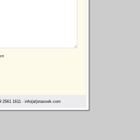
ert
 2561 1611 · info(at)stassek.com
ge Lederpflege Landshut