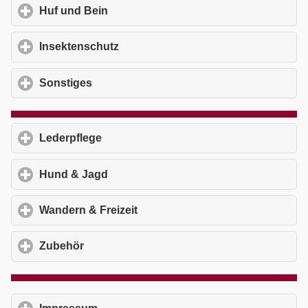
Huf und Bein
click to expand contents
Insektenschutz
click to expand contents
Sonstiges
click to expand contents
Lederpflege
click to expand contents
Hund & Jagd
click to expand contents
Wandern & Freizeit
click to expand contents
Zubehör
click to expand contents