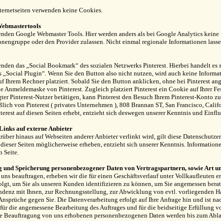
ternetseiten verwenden keine Cookies.
ebmastertools
nden Google Webmaster Tools. Hier werden anders als bei Google Analytics keine 
onengruppe oder den Provider zulassen. Nicht einmal regionale Informationen lassen
nden das „Social Bookmark“ des sozialen Netzwerks Pinterest. Hierbei handelt es 
 „Social Plugin“. Wenn Sie den Button also nicht nutzen, wird auch keine Informati
f Ihrem Rechner platziert. Sobald Sie den Button anklicken, ohne bei Pinterest ang
ie Anmelde­maske von Pinterest. Zugleich platziert Pinterest ein Cookie auf Ihrer Fe
ter Pinterest-Nutzer betätigen, kann Pinterest den Besuch Ihrem Pinterest-Konto z
ßlich von Pinterest ( privates Unternehmen ), 808 Brannan ST, San Francisco, Calif
terest auf diesen Seiten erhebt, entzieht sich deswegen unserer Kenntnis und Einflus
Links auf externe Anbieter
rüber hinaus auf Web­seiten anderer Anbieter verlinkt wird, gilt diese Daten­schutz­
 dieser Seiten möglicherweise erheben, entzieht sich unserer Kenntnis. Informatione
n Seite.
 und Speicherung personenbezogener Daten von Vertragspartnern, sowie Art 
uns beauftragen, erheben wir die für einen Geschäftsverlauf unter Vollkaufleuten e
olgt, um Sie als unseren Kunden identifizieren zu können, um Sie angemessen bera
ndenz mit Ihnen, zur Rechnungsstellung, zur Abwicklung von evtl. vorliegenden 
Ansprüche gegen Sie. Die Datenverarbeitung erfolgt auf Ihre Anfrage hin und ist na
ür die angemessene Bearbeitung des Auftrages und für die beidseitige Erfüllung vo
ie Beauftragung von uns erhobenen personenbezogenen Daten werden bis zum Abla