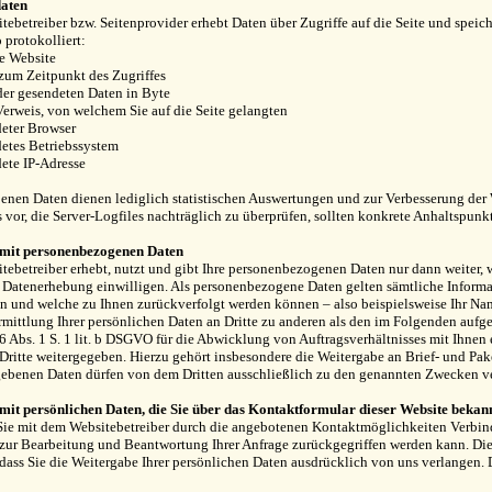
daten
tebetreiber bzw. Seitenprovider erhebt Daten über Zugriffe auf die Seite und speich
 protokolliert:
e Website
 zum Zeitpunkt des Zugriffes
er gesendeten Daten in Byte
Verweis, von welchem Sie auf die Seite gelangten
eter Browser
etes Betriebssystem
ete IP-Adresse
enen Daten dienen lediglich statistischen Auswertungen und zur Verbesserung der W
s vor, die Server-Logfiles nachträglich zu überprüfen, sollten konkrete Anhaltspun
it personenbezogenen Daten
tebetreiber erhebt, nutzt und gibt Ihre personenbezogenen Daten nur dann weiter, 
e Datenerhebung einwilligen. Als personenbezogene Daten gelten sämtliche Informa
 und welche zu Ihnen zurückverfolgt werden können – also beispielsweise Ihr Na
mittlung Ihrer persönlichen Daten an Dritte zu anderen als den im Folgenden aufgef
 6 Abs. 1 S. 1 lit. b DSGVO für die Abwicklung von Auftragsverhältnisses mit Ihnen
Dritte weitergegeben. Hierzu gehört insbesondere die Weitergabe an Brief- und Pak
gebenen Daten dürfen von dem Dritten ausschließlich zu den genannten Zwecken v
it persönlichen Daten, die Sie über das Kontaktformular dieser Website bekan
e mit dem Websitebetreiber durch die angebotenen Kontaktmöglichkeiten Verbind
 zur Bearbeitung und Beantwortung Ihrer Anfrage zurückgegriffen werden kann. Die
 dass Sie die Weitergabe Ihrer persönlichen Daten ausdrücklich von uns verlangen. 