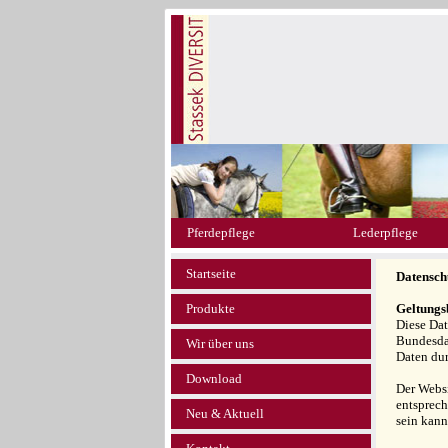
Pferdepflege
Lederpflege
Startseite
Datensch
Produkte
Geltungs
Diese Da
Bundesda
Wir über uns
Daten dur
Download
Der Websi
entsprech
Neu & Aktuell
sein kann