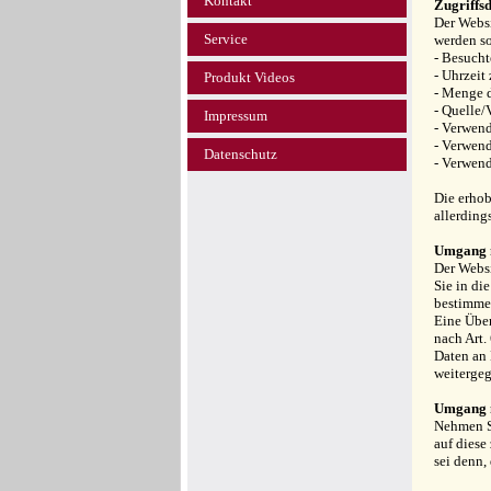
Kontakt
Zugriffs
Der Websi
Service
werden so
- Besucht
- Uhrzeit
Produkt Videos
- Menge d
- Quelle/
Impressum
- Verwend
- Verwend
Datenschutz
- Verwend
Die erhob
allerding
Umgang m
Der Websi
Sie in di
bestimmen
Eine Über
nach Art.
Daten an 
weiterge
Umgang m
Nehmen Si
auf diese
sei denn,