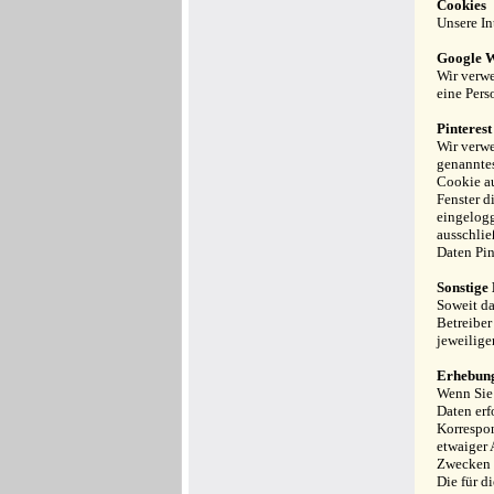
Cookies
Unsere In
Google W
Wir verwe
eine Pers
Pinterest
Wir verwe
genanntes
Cookie au
Fenster d
eingelogg
ausschlie
Daten Pin
Sonstige 
Soweit da
Betreiber
jeweilige
Erhebung
Wenn Sie 
Daten erf
Korrespo
etwaiger 
Zwecken f
Die für d