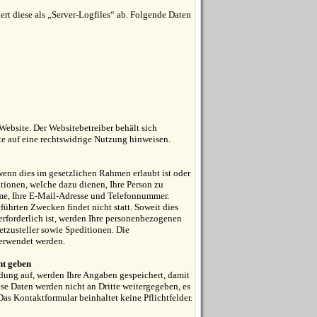
ert diese als „Server-Logfiles“ ab. Folgende Daten
ebsite. Der Websitebetreiber behält sich
kte auf eine rechtswidrige Nutzung hinweisen.
wenn dies im gesetzlichen Rahmen erlaubt ist oder
tionen, welche dazu dienen, Ihre Person zu
me, Ihre E-Mail-Adresse und Telefonnummer.
ührten Zwecken findet nicht statt. Soweit dies
 erforderlich ist, werden Ihre personenbezogenen
etzusteller sowie Speditionen. Die
erwendet werden.
nt geben
ung auf, werden Ihre Angaben gespeichert, damit
se Daten werden nicht an Dritte weitergegeben, es
Das Kontaktformular beinhaltet keine Pflichtfelder.