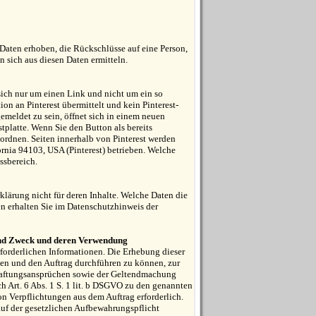
Daten erhoben, die Rückschlüsse auf eine Person,
 sich aus diesen Daten ermitteln.
sich nur um einen Link und nicht um ein so
on an Pinterest übermittelt und kein Pinterest-
emeldet zu sein, öffnet sich in einem neuen
stplatte. Wenn Sie den Button als bereits
uordnen. Seiten innerhalb von Pinterest werden
ornia 94103, USA (Pinterest) betrieben. Welche
s­bereich.
erklärung nicht für deren Inhalte. Welche Daten die
n erhalten Sie im Daten­schutz­hinweis der
und Zweck und deren Verwendung
rforderlichen Informationen. Die Erhebung dieser
ten und den Auftrag durchführen zu können, zur
Haftungsansprüchen sowie der Geltendmachung
ch Art. 6 Abs. 1 S. 1 lit. b DSGVO zu den genannten
n Verpflichtungen aus dem Auftrag erforderlich.
uf der gesetzlichen Aufbewahrungspflicht