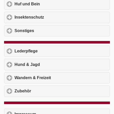
Huf und Bein
click to expand contents
Insektenschutz
click to expand contents
Sonstiges
click to expand contents
Lederpflege
click to expand contents
Hund & Jagd
click to expand contents
Wandern & Freizeit
click to expand contents
Zubehör
click to expand contents