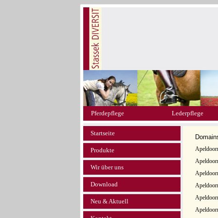
Pferdepflege
Lederpflege
Startseite
Domain
Apeldoorn
Produkte
Apeldoorn
Wir über uns
Apeldoorn
Download
Apeldoorn
Apeldoor
Neu & Aktuell
Apeldoorn