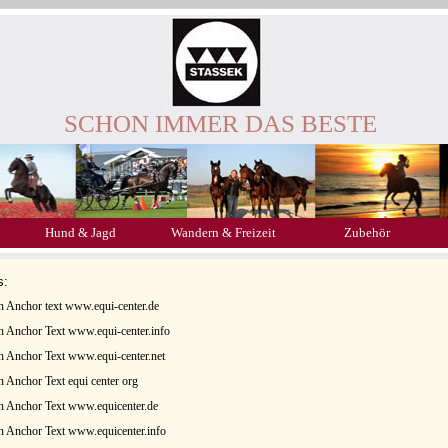
SCHON IMMER DAS BESTE
Hund & Jagd
Wandern & Freizeit
Zubehör
s:
 Anchor text www.equi-center.de
 Anchor Text www.equi-center.info
 Anchor Text www.equi-center.net
 Anchor Text equi center org
n Anchor Text www.equicenter.de
 Anchor Text www.equicenter.info