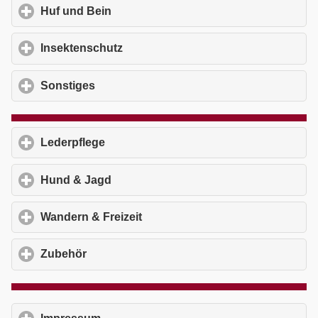
Huf und Bein
click to expand contents
Insektenschutz
click to expand contents
Sonstiges
click to expand contents
Lederpflege
click to expand contents
Hund & Jagd
click to expand contents
Wandern & Freizeit
click to expand contents
Zubehör
click to expand contents