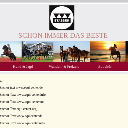
SCHON IMMER DAS BESTE
Hund & Jagd
Wandern & Freizeit
Zubehör
s:
Anchor text www.equi-center.de
Anchor Text www.equi-center.info
Anchor Text www.equi-center.net
Anchor Text equi center org
Anchor Text www.equicenter.de
Anchor Text www.equicenter.info