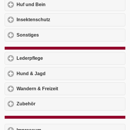
Huf und Bein
click to expand contents
Insektenschutz
click to expand contents
Sonstiges
click to expand contents
Lederpflege
click to expand contents
Hund & Jagd
click to expand contents
Wandern & Freizeit
click to expand contents
Zubehör
click to expand contents