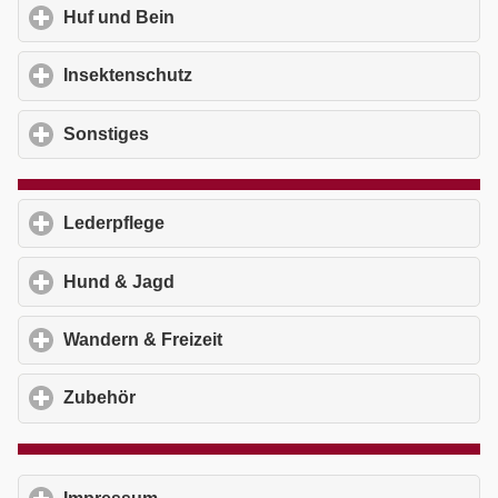
Huf und Bein
click to expand contents
Insektenschutz
click to expand contents
Sonstiges
click to expand contents
Lederpflege
click to expand contents
Hund & Jagd
click to expand contents
Wandern & Freizeit
click to expand contents
Zubehör
click to expand contents