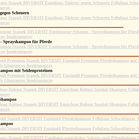
 gegen Scheuern
- Sprayshampoo für Pferde
hampoo mit Seidenproteinen
-Shampoo
shampoo