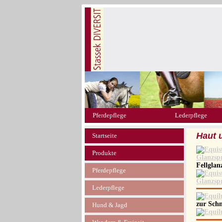
Pferdepflege
Lederpflege
Haut 
Startseite
Produkte
Fellgla
Pferdepflege
Lederpflege
zur Schn
Hund & Jagd