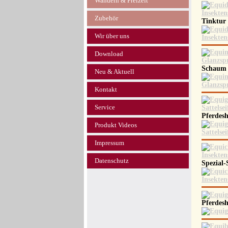
Wandern & Freizeit
Zubehör
Tinktur
Wir über uns
Download
Schaum 
Neu & Aktuell
Kontakt
Service
Pferdes
Produkt Videos
Impressum
Datenschutz
Spezial
Pferde