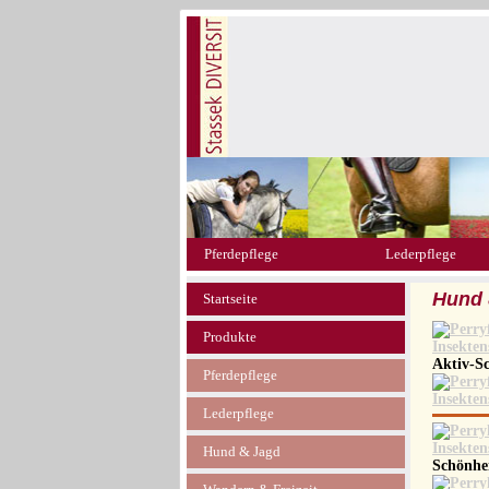
Pferdepflege
Lederpflege
Hund 
Startseite
Produkte
Aktiv-
Pferdepflege
Lederpflege
Hund & Jagd
Schönhei