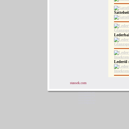
Sattelse
Lederba
Lederöl
stassek.com
www.equistar.net
www.equistar.org
www.equistar.tv
www.faulpelz.info
www.fellglanz.de