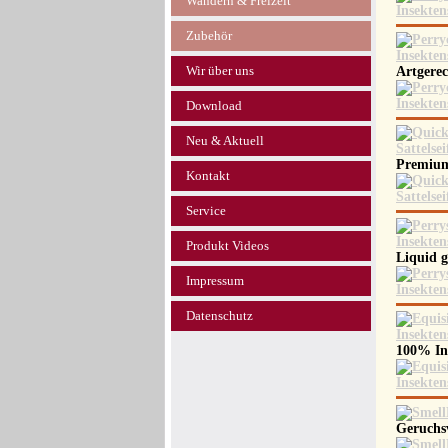
Wandern & Freizeit
Zubehör
Wir über uns
Artgere
Download
Neu & Aktuell
Premium
Kontakt
Service
Produkt Videos
Liquid 
Impressum
Datenschutz
100% In
Geruchs