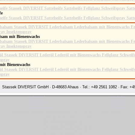
ife
lsam mit Bienenwachs
 mit Bienenwachs
Stassek DIVERSIT GmbH · D-48683 Ahaus · Tel.: +49 2561 1082 · Fax: +49
www.horsecare.de
www.minifood.eu
www.horsecare.tv
www.minifood.tv
www.hundedeo.com
www.perryclean.de
www.hundedeo.de
www.perrylux.de
www.leder-pflegemittel.de
www.perrystop.de
Stassek Diversit Weltmaßstäbe in der Pferdepflege Ahaus
Rating:
4.7
-
3871
reviews
Stassek Diversit Weltmaßstäbe in der Pferdepflege Ahaus
Stassek Diversit Weltmaßstäbe in der Pferdepflege Hund & Jagd Ahaus
Stassek Diversit Weltmaßstäbe in der Pferdepflege Hund & Jagd Ahaus
Stassek Diversit Weltmaßstäbe in der Pferdepflege Hund & Jagd Ahaus