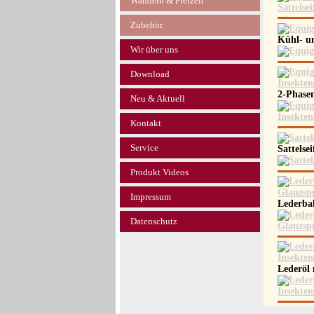
Wandern & Freizeit
Zubehör
Kühl- u
Wir über uns
Download
2-Phase
Neu & Aktuell
Kontakt
Service
Sattelse
Produkt Videos
Impressum
Lederba
Datenschutz
Lederöl