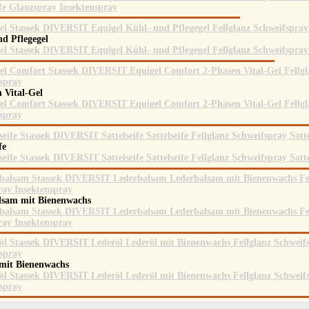
nd Pflegegel
n Vital-Gel
ife
lsam mit Bienenwachs
 mit Bienenwachs