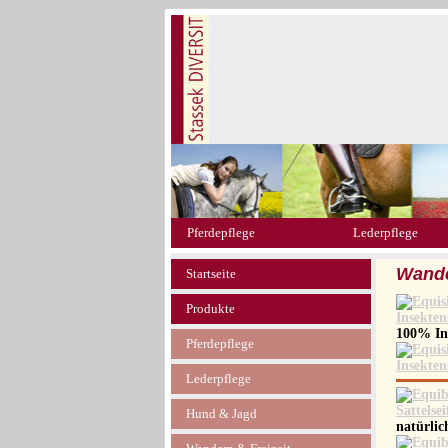
Pferdepflege
Lederpflege
Wande
Startseite
Produkte
100% In
Pferdepflege
Lederpflege
Hund & Jagd
natürlic