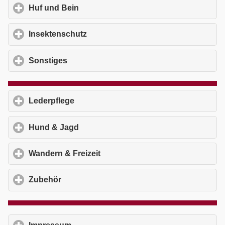
Huf und Bein
click to expand contents
Insektenschutz
click to expand contents
Sonstiges
click to expand contents
Lederpflege
click to expand contents
Hund & Jagd
click to expand contents
Wandern & Freizeit
click to expand contents
Zubehör
click to expand contents