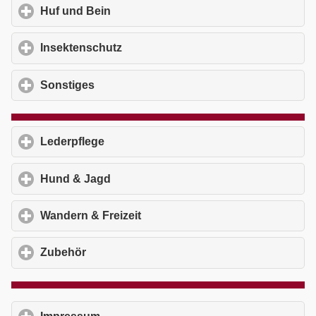
Huf und Bein
click to expand contents
Insektenschutz
click to expand contents
Sonstiges
click to expand contents
Lederpflege
click to expand contents
Hund & Jagd
click to expand contents
Wandern & Freizeit
click to expand contents
Zubehör
click to expand contents