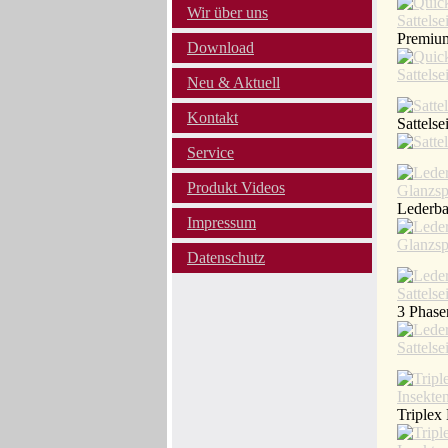
Wir über uns
Premium
Download
Neu & Aktuell
Kontakt
Sattelse
Service
Produkt Videos
Lederb
Impressum
Datenschutz
3 Phase
Triplex