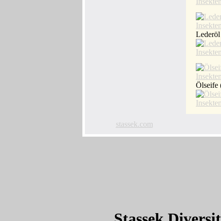
Lederöl
Ölseife 
stassek.com
www.fellglanz.de
www.horsecare.de
www.horsecare.tv
www.hundedeo.com
www.hundedeo.de
Stassek Diversi