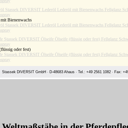
 mit Bienenwachs
(flüssig oder fest)
Stassek DIVERSIT GmbH · D-48683 Ahaus · Tel.: +49 2561 1082 · Fax: +49
www.leder-pflegemittel.de
www.perrysto
www.minifood.eu
www.pferdepf
www.minifood.tv
www.stassek-
www.perryclean.de
www.stassek
www.perrylux.de
www.stassek.
Stassek Diversit Weltmaßstäbe in der Pferdepflege Langenhagen
Rating:
4.7
-
3870
reviews
t Weltmaßstäbe in der Pferdepf