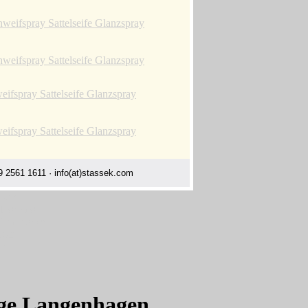
 2561 1611 · info(at)stassek.com
p.de
lege.org
france.com
.com
de
lege Langenhagen