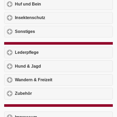
Huf und Bein
click to expand contents
Insektenschutz
click to expand contents
Sonstiges
click to expand contents
Lederpflege
click to expand contents
Hund & Jagd
click to expand contents
Wandern & Freizeit
click to expand contents
Zubehör
click to expand contents