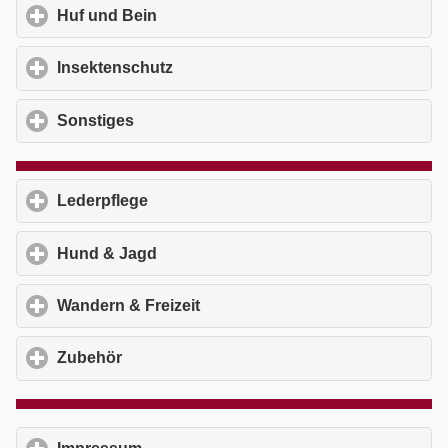
Huf und Bein
click to expand contents
Insektenschutz
click to expand contents
Sonstiges
click to expand contents
Lederpflege
click to expand contents
Hund & Jagd
click to expand contents
Wandern & Freizeit
click to expand contents
Zubehör
click to expand contents