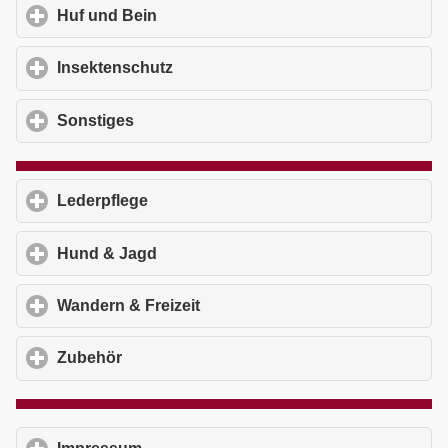
Huf und Bein
click to expand contents
Insektenschutz
click to expand contents
Sonstiges
click to expand contents
Lederpflege
click to expand contents
Hund & Jagd
click to expand contents
Wandern & Freizeit
click to expand contents
Zubehör
click to expand contents