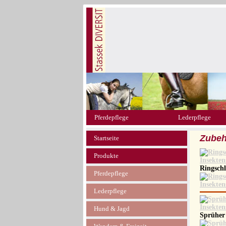
Pferdepflege
Lederpflege
Zubeh
Startseite
Produkte
Ringschl
Pferdepflege
Lederpflege
Hund & Jagd
Sprüher