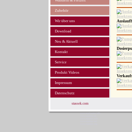
Wandern & Freizeit
Zubehör
Wir über uns
Auslauf
Download
Neu & Aktuell
Dosierp
Kontakt
Service
Produkt Videos
Verkauf
Impressum
Datenschutz
stassek.com
www.equicenter.info
www.equistar.de
www.equistar.info
www.equistar.net
www.equistar.org