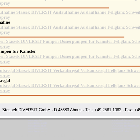
hähne
umpen für Kanister
sregal
Stassek DIVERSIT GmbH · D-48683 Ahaus · Tel.: +49 2561 1082 · Fax: +49
www.equistar.tv
www.hundedeo.com
www.faulpelz.info
www.hundedeo.de
www.fellglanz.de
www.leder-pflegemittel.de
www.horsecare.de
www.minifood.eu
www.horsecare.tv
www.minifood.tv
Stassek Diversit Weltmaßstäbe in der Pferdepflege Talcahuano