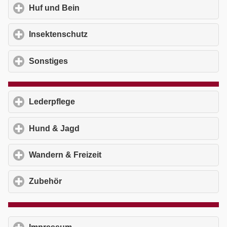
Huf und Bein
click to expand contents
Insektenschutz
click to expand contents
Sonstiges
click to expand contents
Lederpflege
click to expand contents
Hund & Jagd
click to expand contents
Wandern & Freizeit
click to expand contents
Zubehör
click to expand contents