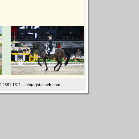
 2561 1611 · info(at)stassek.com
disi