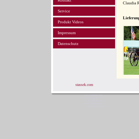
Kontakt
Claudia 
Service
Lieferun
Produkt Videos
Impressum
Datenschutz
stassek.com
www.equistar.org
www.equistar.tv
www.faulpelz.info
www.fellglanz.de
www.horsecare.de
Sta