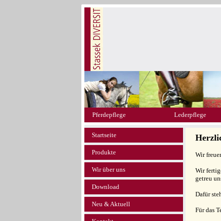
Pferdepflege
Lederpflege
Startseite
Herzl
Produkte
Wir freue
Wir über uns
Wir ferti
getreu un
Download
Dafür ste
Neu & Aktuell
Für das 