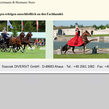
Rottmann & Hermann Stute
gen erfolgen ausschließlich an den Fachhandel.
Stassek DIVERSIT GmbH · D-48683 Ahaus · Tel.: +49 2561 1082 · Fax: +49
www.horsecare.tv
www.minifood.tv
www.hundedeo.com
www.perryclean.de
www.hundedeo.de
www.perrylux.de
www.leder-pflegemittel.de
www.perrystop.de
www.minifood.eu
www.pferdepflege.org
ssek Diversit Stassek Diversit Pferdeplege Lederpflege Hundeflege Brin
Rating:
4.7
-
3871
reviews
Stassek Diversit Stassek Diversit Pferdeplege Lederpflege Hundeflege Brindisi
Waschmittel Haushalt Freizeit Glanzspray Pflege Reitsport Fellglanz Schweifspray Sattelseife Glanzspray Insektenspray
Stassek DIVERSIT Equistar Equilux Equistep Faulpelz LazyMan Pferdepflege Lederpflege Stassek Diversit Brindisi
Quickstar Faulpelz LazyMan Equifix Triplex Lederbalsam Lederöl Ölseife Equintos Bronchifresh