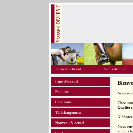
Soins du cheval
Soins de cuir
Page d'acceuil
Bienv
Produits
Nous somm
C'est nous
Chez nous
Qualité 
Téléchargement
N’hésitez
Nouveau & actuel
Nous seri
et nous f