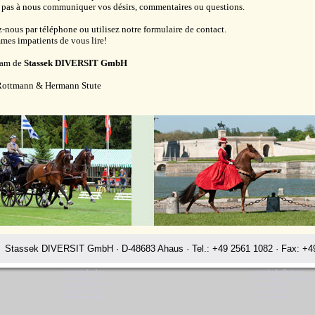
 pas à nous communiquer vos désirs, commentaires ou questions.
-nous par téléphone ou utilisez notre formulaire de contact.
es impatients de vous lire!
eam de
Stassek DIVERSIT GmbH
Rottmann & Hermann Stute
Stassek DIVERSIT GmbH · D-48683 Ahaus · Tel.: +49 2561 1082 · Fax: +49
www.minifood.eu
www.pferdepflege.org
www.minifood.tv
www.stassek-france.com
www.perryclean.de
www.stassek.com
www.perrylux.de
www.stassek.de
www.perrystop.de
www.stassek.eu
ssek téléchargements Soin de Chevaux Soin de Cuir Losir Chasse Cava