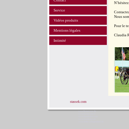
Contact
N’hésitez
Service
Contactez
Nous somm
Vidéos produits
Pour le t
Mentions légales
Claudia 
Intimité
stassek.com
www.horsecare.de
www.horsecare.tv
www.hundedeo.com
www.hundedeo.de
www.leder-pflegemittel.de
Stassek Diversit Sta