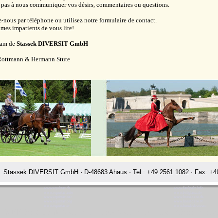
 pas à nous communiquer vos désirs, commentaires ou questions.
-nous par téléphone ou utilisez notre formulaire de contact.
es impatients de vous lire!
eam de
Stassek DIVERSIT GmbH
Rottmann & Hermann Stute
Stassek DIVERSIT GmbH · D-48683 Ahaus · Tel.: +49 2561 1082 · Fax: +49
www.equistar.de
www.faulpelz.info
www.equistar.info
www.fellglanz.de
www.equistar.net
www.horsecare.de
www.equistar.org
www.horsecare.tv
www.equistar.tv
www.hundedeo.com
assek téléchargements Soin de Chevaux Soin de Cuir Losir Chasse Cava