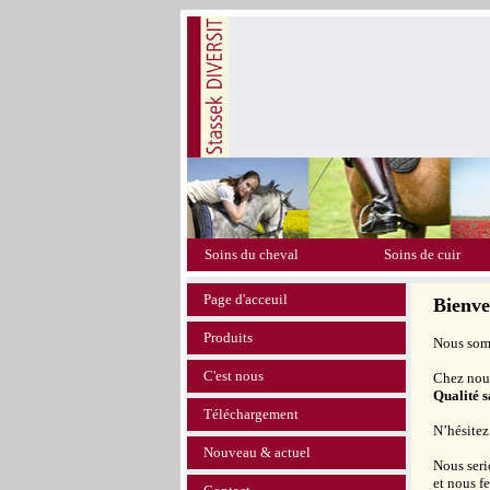
Soins du cheval
Soins de cuir
Page d'acceuil
Bienv
Produits
Nous somm
C'est nous
Chez nous
Qualité 
Téléchargement
N’hésitez
Nouveau & actuel
Nous seri
et nous f