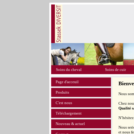
Soins du cheval
Soins de cuir
Page d'acceuil
Bienv
Produits
Nous somm
C'est nous
Chez nous
Qualité 
Téléchargement
N’hésitez
Nouveau & actuel
Nous seri
et nous f