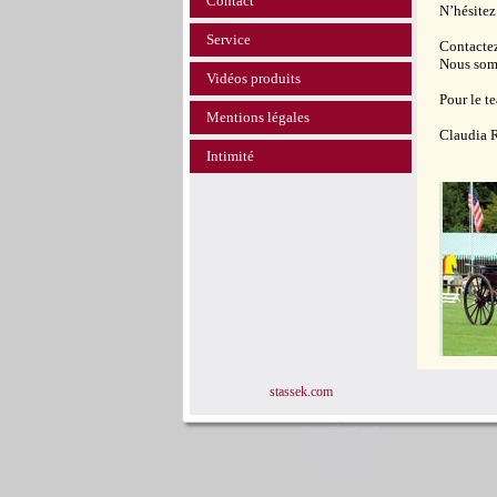
Contact
N’hésitez
Service
Contactez
Nous somm
Vidéos produits
Pour le t
Mentions légales
Claudia 
Intimité
stassek.com
www.equi-center.net
www.equi-center.org
www.equicenter.info
www.equistar.de
www.equistar.info
Stassek Diversit Stas