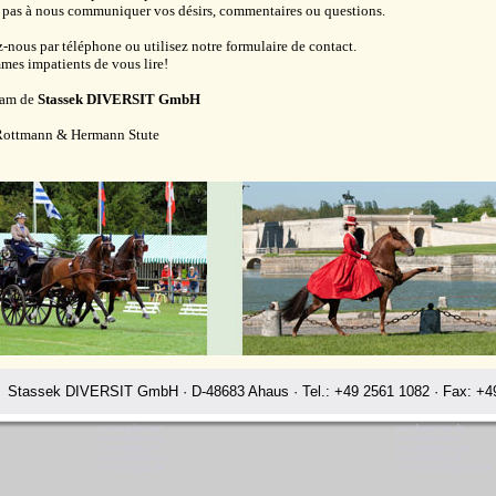
 pas à nous communiquer vos désirs, commentaires ou questions.
-nous par téléphone ou utilisez notre formulaire de contact.
es impatients de vous lire!
eam de
Stassek DIVERSIT GmbH
Rottmann & Hermann Stute
Stassek DIVERSIT GmbH · D-48683 Ahaus · Tel.: +49 2561 1082 · Fax: +49
www.equistar.net
www.horsecare.de
www.equistar.org
www.horsecare.tv
www.equistar.tv
www.hundedeo.com
www.faulpelz.info
www.hundedeo.de
www.fellglanz.de
www.leder-pflegemittel.de
sek téléchargements Soin de Chevaux Soin de Cuir Losir Chasse Cava