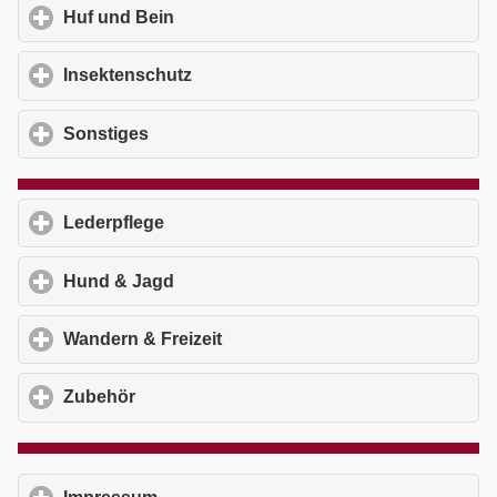
Huf und Bein
click to expand contents
Insektenschutz
click to expand contents
Sonstiges
click to expand contents
Lederpflege
click to expand contents
Hund & Jagd
click to expand contents
Wandern & Freizeit
click to expand contents
Zubehör
click to expand contents