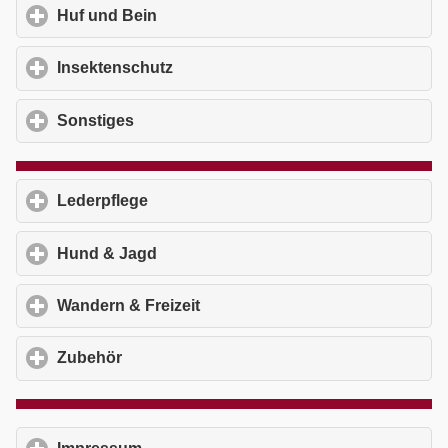
Huf und Bein
click to expand contents
Insektenschutz
click to expand contents
Sonstiges
click to expand contents
Lederpflege
click to expand contents
Hund & Jagd
click to expand contents
Wandern & Freizeit
click to expand contents
Zubehör
click to expand contents