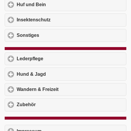
Huf und Bein
click to expand contents
Insektenschutz
click to expand contents
Sonstiges
click to expand contents
Lederpflege
click to expand contents
Hund & Jagd
click to expand contents
Wandern & Freizeit
click to expand contents
Zubehör
click to expand contents