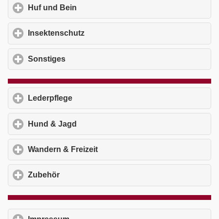
Huf und Bein
click to expand contents
Insektenschutz
click to expand contents
Sonstiges
click to expand contents
Lederpflege
click to expand contents
Hund & Jagd
click to expand contents
Wandern & Freizeit
click to expand contents
Zubehör
click to expand contents