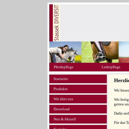
Pferdepflege
Lederpflege
Startseite
Herzl
Produkte
Wir freue
Wir über uns
Wir ferti
getreu un
Download
Dafür ste
Neu & Aktuell
Für das 