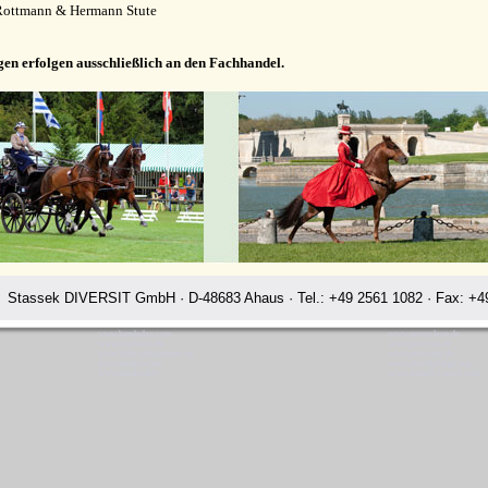
Rottmann & Hermann Stute
gen erfolgen ausschließlich an den Fachhandel.
Stassek DIVERSIT GmbH · D-48683 Ahaus · Tel.: +49 2561 1082 · Fax: +49
www.hundedeo.com
www.perryclean.de
www.hundedeo.de
www.perrylux.de
www.leder-pflegemittel.de
www.perrystop.de
www.minifood.eu
www.pferdepflege.org
www.minifood.tv
www.stassek-france.com
ssek Diversit Stassek Diversit Pferdeplege Lederpflege Hundeflege Da
Rating:
4.7
-
3872
reviews
Stassek Diversit Stassek Diversit Pferdeplege Lederpflege Hundeflege Dawson
Waschmittel Haushalt Freizeit Glanzspray Pflege Reitsport Fellglanz Schweifspray Sattelseife Glanzspray Insektenspray
Stassek DIVERSIT Equistar Equilux Equistep Faulpelz LazyMan Pferdepflege Lederpflege Stassek Diversit Dawson
Quickstar Faulpelz LazyMan Equifix Triplex Lederbalsam Lederöl Ölseife Equintos Bronchifresh