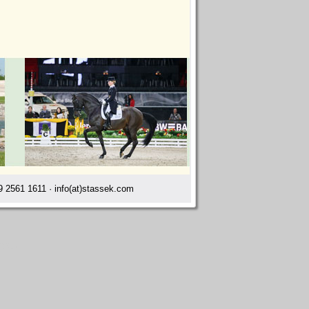
 2561 1611 · info(at)stassek.com
wson