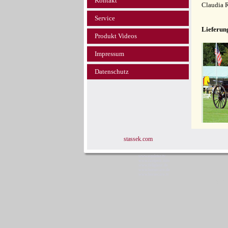
Kontakt
Claudia 
Service
Lieferun
Produkt Videos
Impressum
Datenschutz
stassek.com
www.equistar.tv
www.faulpelz.info
www.fellglanz.de
www.horsecare.de
www.horsecare.tv
Sta