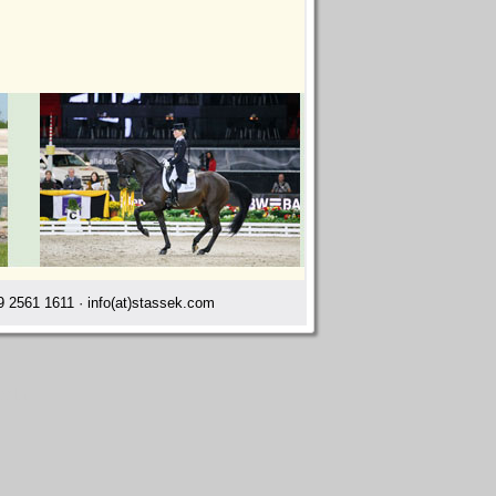
 2561 1611 · info(at)stassek.com
meln