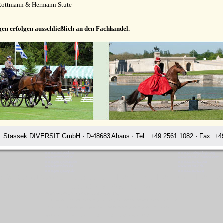
Rottmann & Hermann Stute
gen erfolgen ausschließlich an den Fachhandel.
Stassek DIVERSIT GmbH · D-48683 Ahaus · Tel.: +49 2561 1082 · Fax: +49
www.minifood.eu
www.pferdepflege.org
www.minifood.tv
www.stassek-france.com
www.perryclean.de
www.stassek.com
www.perrylux.de
www.stassek.de
www.perrystop.de
www.stassek.eu
ssek Diversit Stassek Diversit Pferdeplege Lederpflege Hundeflege Ha
Rating:
4.7
-
3871
reviews
Stassek Diversit Stassek Diversit Pferdeplege Lederpflege Hundeflege Hameln
Waschmittel Haushalt Freizeit Glanzspray Pflege Reitsport Fellglanz Schweifspray Sattelseife Glanzspray Insektenspray
Stassek DIVERSIT Equistar Equilux Equistep Faulpelz LazyMan Pferdepflege Lederpflege Stassek Diversit Hameln
Quickstar Faulpelz LazyMan Equifix Triplex Lederbalsam Lederöl Ölseife Equintos Bronchifresh