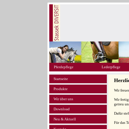
Pferdepflege
Lederpflege
Startseite
Herzl
Produkte
Wir freue
Wir über uns
Wir ferti
getreu un
Download
Dafür ste
Neu & Aktuell
Für das 