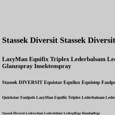
www.leder-pflegemittel.de
www.minifood.eu
www.minifood.tv
www.perryclean.de
Stassek 
Stassek Diversit Stassek Divers
LazyMan Equifix Triplex Lederbalsam Lede
Glanzspray Insektenspray
Stassek DIVERSIT Equistar Equilux Equistep Faulpe
Quickstar Faulpelz LazyMan Equifix Triplex Lederbalsam Lederö
Stassek Diversit Lederschutz Ledertinktur Lederpflege Hundepflege