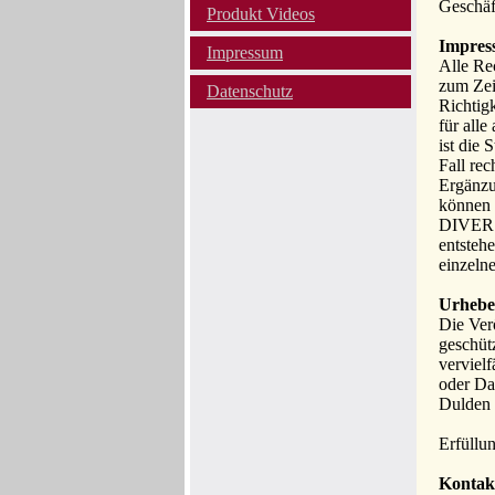
Geschäf
Produkt Videos
Impres
Impressum
Alle Re
zum Zeit
Datenschutz
Richtigk
für all
ist die
Fall re
Ergänzu
können 
DIVERSI
entsteh
einzeln
Urhebe
Die Ver
geschüt
vervielf
oder Da
Dulden 
Erfüllu
Kontak