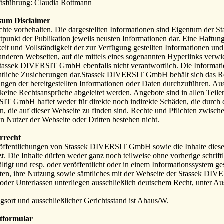
tsführung: Claudia Rottmann
sum Disclaimer
chte vorbehalten. Die dargestellten Informationen sind Eigentum der 
punkt der Publikation jeweils neusten Informationen dar. Eine Haftung 
eit und Vollständigkeit der zur Verfügung gestellten Informationen und
e anderen Webseiten, auf die mittels eines sogenannten Hyperlinks verwi
 Stassek DIVERSIT GmbH ebenfalls nicht verantwortlich. Die Informati
chtliche Zusicherungen dar.Stassek DIVERSIT GmbH behält sich das R
ngen der bereitgestellten Informationen oder Daten durchzuführen. A
keine Rechtsansprüche abgeleitet werden. Angebote sind in allen Teilen
T GmbH haftet weder für direkte noch indirekte Schäden, die durch 
en, die auf dieser Webseite zu finden sind. Rechte und Pflichten z
en Nutzer der Webseite oder Dritten bestehen nicht.
rrecht
öffentlichungen von Stassek DIVERSIT GmbH sowie die Inhalte diese
zt. Die Inhalte dürfen weder ganz noch teilweise ohne vorherige schri
ältigt und resp. oder veröffentlicht oder in einem Informationssystem 
ten, ihre Nutzung sowie sämtliches mit der Webseite der Stassek 
oder Unterlassen unterliegen ausschließlich deutschem Recht, unter Au
ngsort und ausschließlicher Gerichtsstand ist Ahaus/W.
tformular