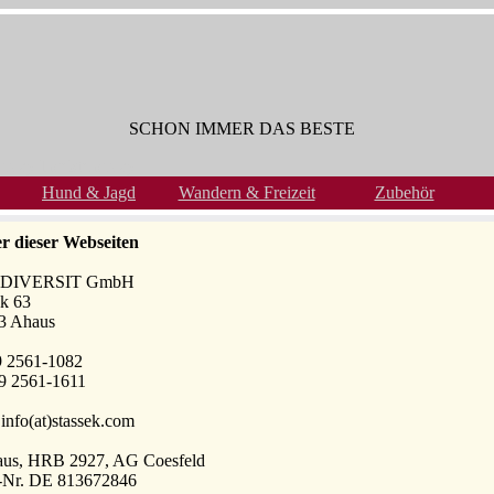
SCHON IMMER DAS BESTE
Hund & Jagd
Wandern & Freizeit
Zubehör
r dieser Webseiten
k DIVERSIT GmbH
k 63
3 Ahaus
9 2561-1082
9 2561-1611
 info(at)stassek.com
aus, HRB 2927, AG Coesfeld
.-Nr. DE 813672846