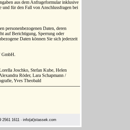
ngaben aus dem Anfrageformular inklusive
 und für den Fall von Anschlussfragen bei
erten personenbezogenen Daten, deren
t auf Berichtigung, Sperrung oder
bezogene Daten können Sie sich jederzeit
IT GmbH.
 Lorella Joschko, Stefan Kube, Helen
Alexandra Röder, Lara Schapmann /
ografie, Yves Theobald
 2561 1611 · info(at)stassek.com
de