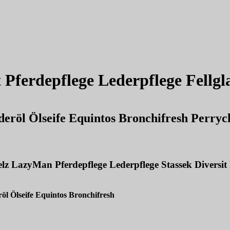
www.perrystop.de
www.stassek.
www.pferdepflege.org
www.stassek.i
www.stassek-france.com
www.stassek.
www.stassek.com
www.stassek.
Diversit Stassek Diversit Pferdepflege Lederpflege Fellglanz Glanzspr
Rating:
4.7
-
3872
reviews
it Pferdepflege Lederpflege Fel
röl Ölseife Equintos Bronchifresh Perrycle
lz LazyMan Pferdepflege Lederpflege Stassek Diversi
l Ölseife Equintos Bronchifresh