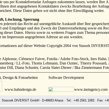
e uns per Kontaktformular Anfragen zukommen lassen, werden Ihre A
 Ihnen dort angegebenen Kontaktdaten zwecks Bearbeitung der Anfrage
peichert. Diese Daten geben wir nicht ohne ihre Einwilligung weiter.
ft, Löschung, Sperrung
en jederzeit das Recht auf unentgeltliche Auskunft über Ihre gespeich
t und Empfänger und den Zweck der Datenverarbeitung sowie ein Rech
g dieser Daten. Hierzu sowie zu weiteren Fragen zum Thema personen
er im Impressum angegebenen Adresse an uns wenden.
formationen auf dieser Website Copyright 2004 von Stassek DIVERS
le Alphonse, Clémence Faivre, Fotolia / Adobe Foto-Stock, Ines Hahn,
nenberg / LL-Foto, Thoms Lehmann, Dan Ozmec, Thierry Poussard, 
ntur Dill, Diana Schuster, Carola Slater-Diener / Ilka Zimmermann Fot
, Design & Fotoarbeiten
Software Development
www.hahndesign.de
www.inetagency.com
Stassek DIVERSIT GmbH · D-48683 Ahaus · Tel.: +49 2561 1082 · Fax: +49
www.perrylux.de
www.stassek.