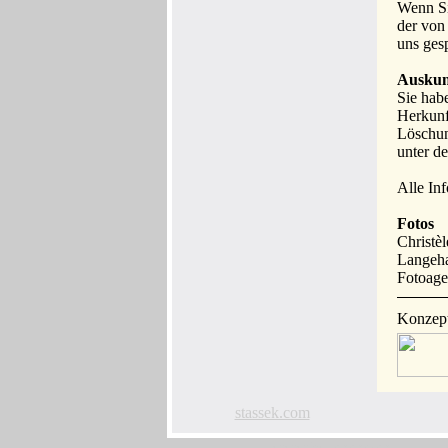
Wenn Si
der von
uns ges
Auskun
Sie hab
Herkunf
Löschun
unter d
Alle In
Fotos
Christè
Langeha
Fotoage
Konzept
stassek.com
www.hundedeo.de