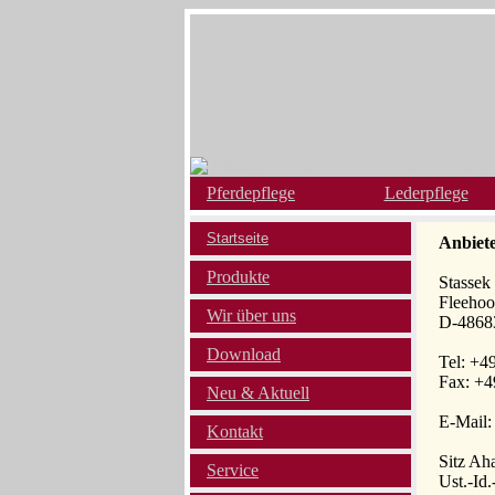
Pferdepflege
Lederpflege
Startseite
Anbiete
Produkte
Stasse
Fleehoo
Wir über uns
D-4868
Download
Tel: +4
Fax: +4
Neu & Aktuell
E-Mail:
Kontakt
Sitz Ah
Service
Ust.-Id