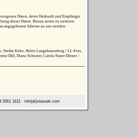
enbezogenen Daten, deren Herkunft und Empfänger
hung dieser Daten. Hierzu sowie zu weiteren
um angegebenen Adresse an uns wenden.
ko, Stefan Kube, Helen Langehanenberg / LL-Foto,
r Dill, Diana Schuster, Carola Slater-Diener /
 2561 1611 · info(at)stassek.com
y Colombes