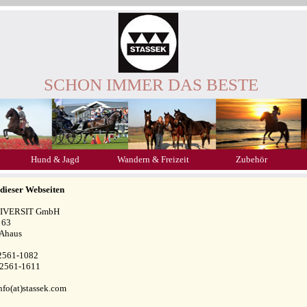
SCHON IMMER DAS BESTE
Hund & Jagd
Wandern & Freizeit
Zubehör
 dieser Webseiten
 DIVERSIT GmbH
 63
Ahaus
 2561-1082
 2561-1611
nfo(at)stassek.com