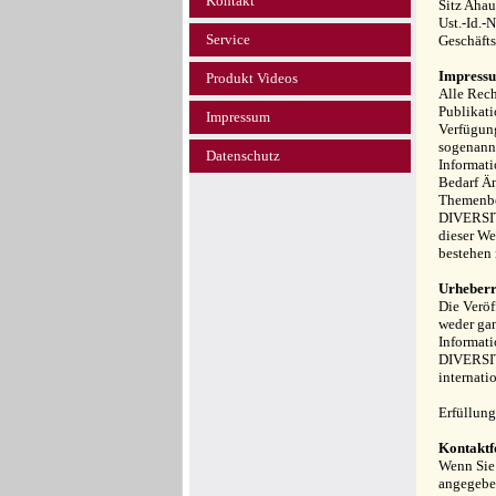
Kontakt
Sitz Aha
Ust.-Id.-
Service
Geschäft
Impressu
Produkt Videos
Alle Rech
Publikati
Impressum
Verfügung
sogenannt
Datenschutz
Informati
Bedarf Än
Themenber
DIVERSIT 
dieser We
bestehen 
Urheberr
Die Veröf
weder gan
Informati
DIVERSIT
internati
Erfüllung
Kontakt
Wenn Sie 
angegeben