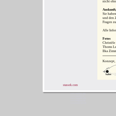
nicht ohn
Auskunft
Sie haben
und den Z
Fragen z
Alle Inf
Fotos
Christèle
Thoms Leh
Ilka Zim
Konzept,
stassek.com
www.equistar.org
www.equistar.tv
www.faulpelz.info
www.fellglanz.de
www.horsecare.de
Stassek D