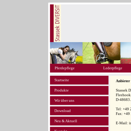
Pferdepflege
Lederpflege
Startseite
Anbieter
Produkte
Stassek
Fleehook
D-48683 
Wir über uns
Tel: +49
Download
Fax: +49
Neu & Aktuell
E-Mail: i