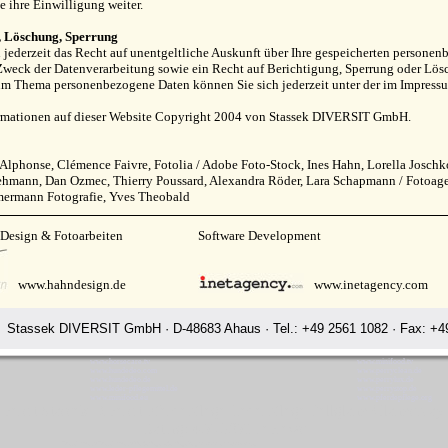
e ihre Einwilligung weiter.
, Löschung, Sperrung
 jederzeit das Recht auf unentgeltliche Auskunft über Ihre gespeicherten person
weck der Datenverarbeitung sowie ein Recht auf Berichtigung, Sperrung oder Lösc
um Thema personenbezogene Daten können Sie sich jederzeit unter der im Impress
ormationen auf dieser Website Copyright 2004 von Stassek DIVERSIT GmbH.
 Alphonse, Clémence Faivre, Fotolia / Adobe Foto-Stock, Ines Hahn, Lorella Josch
mann, Dan Ozmec, Thierry Poussard, Alexandra Röder, Lara Schapmann / Fotoagentu
mermann Fotografie, Yves Theobald
 Design & Fotoarbeiten
Software Development
www.hahndesign.de
www.inetagency.com
Stassek DIVERSIT GmbH · D-48683 Ahaus · Tel.: +49 2561 1082 · Fax: +49
www.horsecare.tv
www.minifood.tv
www.hundedeo.com
www.perryclean.de
www.hundedeo.de
www.perrylux.de
www.leder-pflegemittel.de
www.perrystop.de
www.minifood.eu
www.pferdepflege.org
iversit Stassek Diversit Pferdepflege Lederpflege Fellglanz Glanzspra
Rating:
4.7
-
3871
reviews
Stassek Diversit Stassek Diversit Pferdepflege Lederpflege Fellglanz Glanzspray Colombes