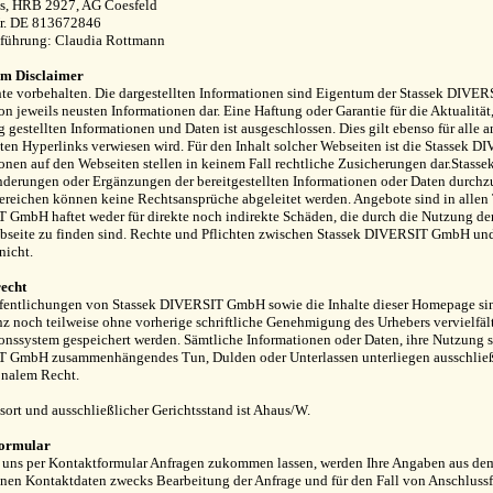
us, HRB 2927, AG Coesfeld
Nr. DE 813672846
sführung: Claudia Rottmann
m Disclaimer
te vorbehalten. Die dargestellten Informationen sind Eigentum der Stassek DIVER
on jeweils neusten Informationen dar. Eine Haftung oder Garantie für die Aktualität
 gestellten Informationen und Daten ist ausgeschlossen. Dies gilt ebenso für alle a
en Hyperlinks verwiesen wird. Für den Inhalt solcher Webseiten ist die Stassek D
onen auf den Webseiten stellen in keinem Fall rechtliche Zusicherungen dar.Stass
derungen oder Ergänzungen der bereitgestellten Informationen oder Daten durchzu
eichen können keine Rechtsansprüche abgeleitet werden. Angebote sind in allen T
GmbH haftet weder für direkte noch indirekte Schäden, die durch die Nutzung der
bseite zu finden sind. Rechte und Pflichten zwischen Stassek DIVERSIT GmbH und
nicht.
echt
fentlichungen von Stassek DIVERSIT GmbH sowie die Inhalte dieser Homepage sind 
z noch teilweise ohne vorherige schriftliche Genehmigung des Urhebers vervielfälti
onssystem gespeichert werden. Sämtliche Informationen oder Daten, ihre Nutzung s
 GmbH zusammenhängendes Tun, Dulden oder Unterlassen unterliegen ausschließl
onalem Recht.
sort und ausschließlicher Gerichtsstand ist Ahaus/W.
formular
uns per Kontaktformular Anfragen zukommen lassen, werden Ihre Angaben aus dem 
en Kontaktdaten zwecks Bearbeitung der Anfrage und für den Fall von Anschlussfr