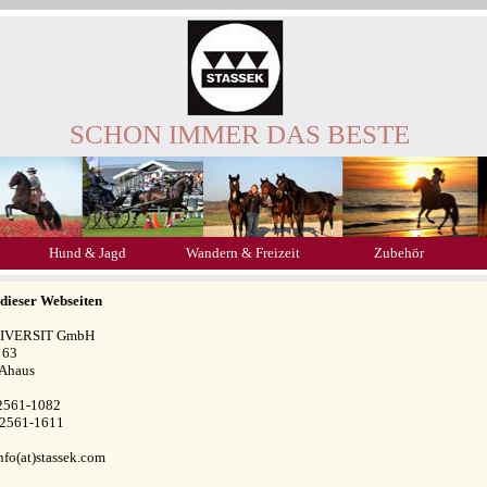
SCHON IMMER DAS BESTE
Hund & Jagd
Wandern & Freizeit
Zubehör
 dieser Webseiten
 DIVERSIT GmbH
 63
Ahaus
 2561-1082
 2561-1611
nfo(at)stassek.com