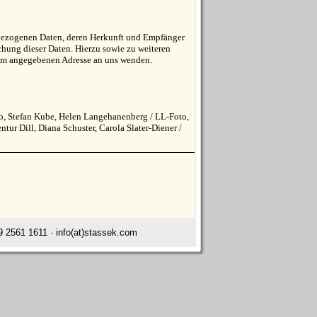
enbezogenen Daten, deren Herkunft und Empfänger
hung dieser Daten. Hierzu sowie zu weiteren
um angegebenen Adresse an uns wenden.
ko, Stefan Kube, Helen Langehanenberg / LL-Foto,
r Dill, Diana Schuster, Carola Slater-Diener /
 2561 1611 · info(at)stassek.com
y Orleans