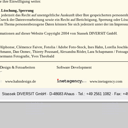
e ihre Einwilligung weiter.
, Löschung, Sperrung
 jederzeit das Recht auf unentgeltliche Auskunft über Ihre gespeicherten person
weck der Datenverarbeitung sowie ein Recht auf Berichtigung, Sperrung oder Lösc
um Thema personenbezogene Daten können Sie sich jederzeit unter der im Impress
ormationen auf dieser Website Copyright 2004 von Stassek DIVERSIT GmbH.
 Alphonse, Clémence Faivre, Fotolia / Adobe Foto-Stock, Ines Hahn, Lorella Josch
mann, Dan Ozmec, Thierry Poussard, Alexandra Röder, Lara Schapmann / Fotoagentu
mermann Fotografie, Yves Theobald
 Design & Fotoarbeiten
Software Development
www.hahndesign.de
www.inetagency.com
Stassek DIVERSIT GmbH · D-48683 Ahaus · Tel.: +49 2561 1082 · Fax: +49
www.hundedeo.de
www.perrylux.de
www.leder-pflegemittel.de
www.perrystop.de
www.minifood.eu
www.pferdepflege.org
www.minifood.tv
www.stassek-france.com
www.perryclean.de
www.stassek.com
Diversit Stassek Diversit Pferdepflege Lederpflege Fellglanz Glanzspra
Rating:
4.7
-
3870
reviews
Stassek Diversit Stassek Diversit Pferdepflege Lederpflege Fellglanz Glanzspray Orleans