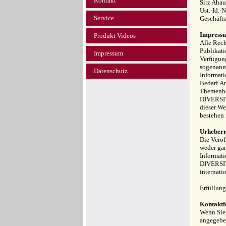
Kontakt
Sitz Aha
Ust.-Id.-
Service
Geschäft
Impressu
Produkt Videos
Alle Rech
Publikati
Impressum
Verfügung
sogenannt
Datenschutz
Informati
Bedarf Än
Themenber
DIVERSIT 
dieser We
bestehen 
Urheberr
Die Veröf
weder gan
Informati
DIVERSIT
internati
Erfüllung
Kontakt
Wenn Sie 
angegeben