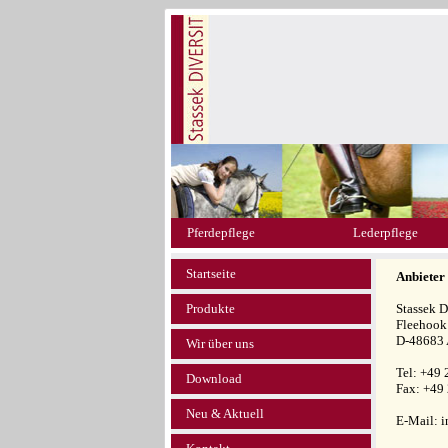
Pferdepflege
Lederpflege
Startseite
Anbieter
Produkte
Stassek
Fleehook
D-48683 
Wir über uns
Tel: +49
Download
Fax: +49
Neu & Aktuell
E-Mail: i