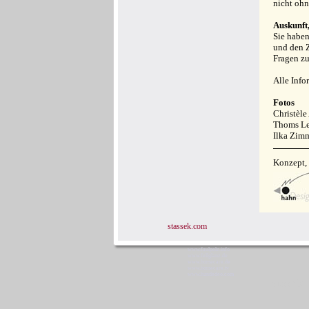
nicht ohn
Auskunft
Sie haben
und den Z
Fragen z
Alle Inf
Fotos
Christèle
Thoms Leh
Ilka Zim
Konzept,
stassek.com
www.faulpelz.info
www.fellglanz.de
www.horsecare.de
www.horsecare.tv
www.hundedeo.com
Stassek 