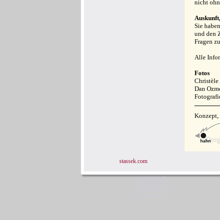
nicht ohn
Auskunft
Sie haben
und den Z
Fragen z
Alle Inf
Fotos
Christèle
Dan Ozmec
Fotografi
Konzept,
stassek.com
www.equi-center.de
www.equi-center.info
www.equi-center.net
www.equi-center.org
www.equicenter.info
Stassek Diversit Stassek h