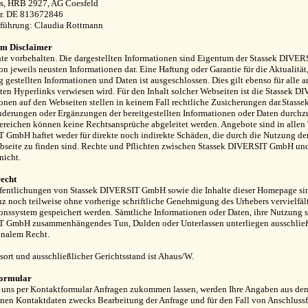
us, HRB 2927, AG Coesfeld
Nr. DE 813672846
sführung: Claudia Rottmann
m Disclaimer
te vorbehalten. Die dargestellten Informationen sind Eigentum der Stassek DIVER
on jeweils neusten Informationen dar. Eine Haftung oder Garantie für die Aktualität
 gestellten Informationen und Daten ist ausgeschlossen. Dies gilt ebenso für alle a
en Hyperlinks verwiesen wird. Für den Inhalt solcher Webseiten ist die Stassek D
onen auf den Webseiten stellen in keinem Fall rechtliche Zusicherungen dar.Stass
derungen oder Ergänzungen der bereitgestellten Informationen oder Daten durchzu
eichen können keine Rechtsansprüche abgeleitet werden. Angebote sind in allen T
GmbH haftet weder für direkte noch indirekte Schäden, die durch die Nutzung der
bseite zu finden sind. Rechte und Pflichten zwischen Stassek DIVERSIT GmbH und
nicht.
echt
fentlichungen von Stassek DIVERSIT GmbH sowie die Inhalte dieser Homepage sind 
z noch teilweise ohne vorherige schriftliche Genehmigung des Urhebers vervielfälti
onssystem gespeichert werden. Sämtliche Informationen oder Daten, ihre Nutzung s
 GmbH zusammenhängendes Tun, Dulden oder Unterlassen unterliegen ausschließl
onalem Recht.
sort und ausschließlicher Gerichtsstand ist Ahaus/W.
formular
uns per Kontaktformular Anfragen zukommen lassen, werden Ihre Angaben aus dem 
en Kontaktdaten zwecks Bearbeitung der Anfrage und für den Fall von Anschlussfr