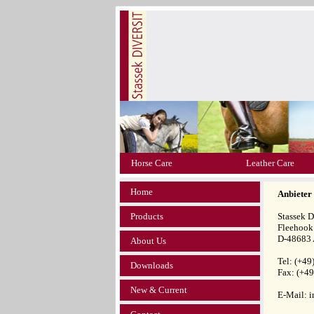
Horse Care
Leather Care
Home
Anbieter
Products
Stassek
Fleehook
D-48683 
About Us
Tel: (+4
Downloads
Fax: (+4
New & Current
E-Mail: i