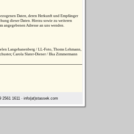
enbezogenen Daten, deren Herkunft und Empfänger
hung dieser Daten. Hierzu sowie zu weiteren
um angegebenen Adresse an uns wenden.
, Helen Langehanenberg / LL-Foto, Thoms Lehmann,
chuster, Carola Slater-Diener / Ilka Zimmermann
 2561 1611 · info(at)stassek.com
s cleaning agents Venezuela