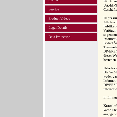
Contact
Sitz Aha
Ust.-Id.-
Service
Geschäft
Impressu
Product Videos
Alle Rech
Publikati
Legal Details
Verfügung
sogenannt
Data Protection
Informati
Bedarf Än
Themenber
DIVERSIT 
dieser We
bestehen 
Urheberr
Die Veröf
weder gan
Informati
DIVERSIT
internati
Erfüllung
Kontakt
Wenn Sie 
angegeben