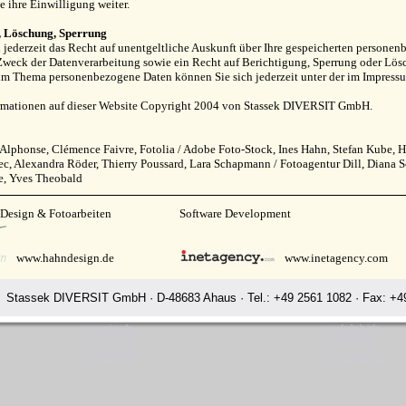
e ihre Einwilligung weiter.
, Löschung, Sperrung
 jederzeit das Recht auf unentgeltliche Auskunft über Ihre gespeicherten person
weck der Datenverarbeitung sowie ein Recht auf Berichtigung, Sperrung oder Lösc
um Thema personenbezogene Daten können Sie sich jederzeit unter der im Impress
ormationen auf dieser Website Copyright 2004 von Stassek DIVERSIT GmbH.
 Alphonse, Clémence Faivre, Fotolia / Adobe Foto-Stock, Ines Hahn, Stefan Kube
, Alexandra Röder, Thierry Poussard, Lara Schapmann / Fotoagentur Dill, Diana S
e, Yves Theobald
 Design & Fotoarbeiten
Software Development
www.hahndesign.de
www.inetagency.com
Stassek DIVERSIT GmbH · D-48683 Ahaus · Tel.: +49 2561 1082 · Fax: +49
www.equistar.de
www.faulpelz.info
www.equistar.info
www.fellglanz.de
www.equistar.net
www.horsecare.de
www.equistar.org
www.horsecare.tv
www.equistar.tv
www.hundedeo.com
ome horse care grooming leather care dog care housekeeping detergent
Rating:
4.7
-
3871
reviews
Stassek Diversit Stassek home horse care grooming leather care dog care housekeeping detergents cleaning agents Venezuela