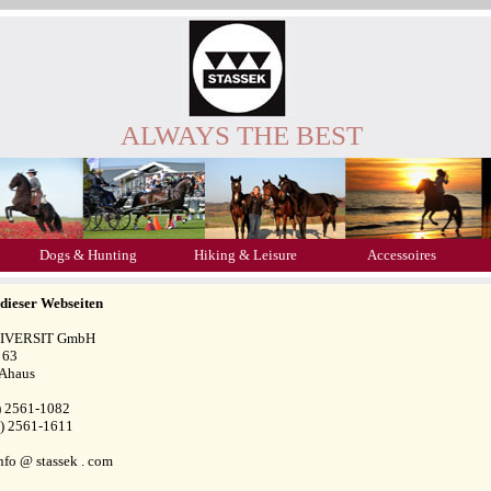
ALWAYS THE BEST
Dogs & Hunting
Hiking & Leisure
Accessoires
 dieser Webseiten
 DIVERSIT GmbH
 63
Ahaus
9) 2561-1082
9) 2561-1611
nfo @ stassek . com