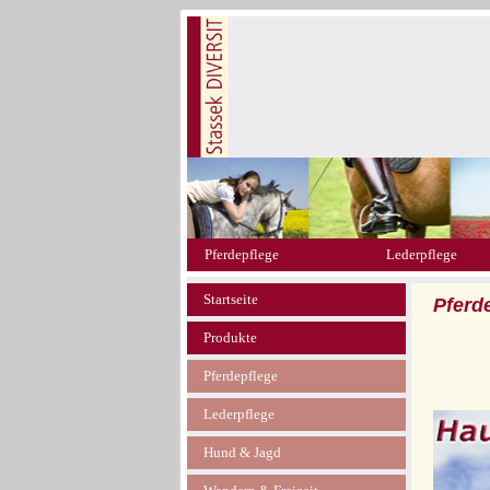
Pferdepflege
Lederpflege
Startseite
Pferd
Produkte
Pferdepflege
Lederpflege
Hund & Jagd