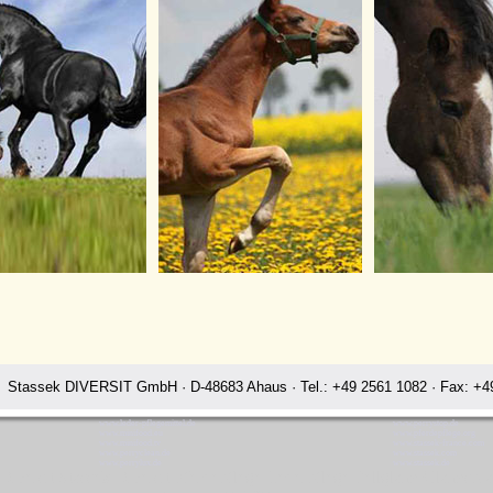
Stassek DIVERSIT GmbH · D-48683 Ahaus · Tel.: +49 2561 1082 · Fax: +49
www.leder-pflegemittel.de
www.perrystop.de
www.minifood.eu
www.pferdepflege.org
www.minifood.tv
www.stassek-france.com
www.perryclean.de
www.stassek.com
www.perrylux.de
www.stassek.de
Diversit Stassek Diversit Pferdepflege Lederpflege Fellglanz Glanzsp