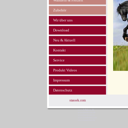
Wandern & Freizeit
Zubehör
Wir über uns
Download
Neu & Aktuell
Kontakt
Service
Produkt Videos
Impressum
Datenschutz
stassek.com
www.fellglanz.de
www.horsecare.de
www.horsecare.tv
www.hundedeo.com
www.hundedeo.de
Stassek 