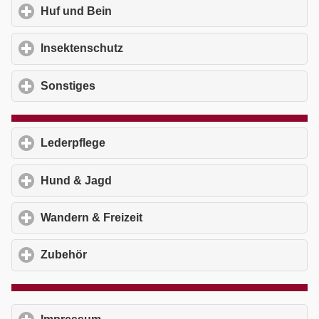
Huf und Bein
click to expand contents
Insektenschutz
click to expand contents
Sonstiges
click to expand contents
Lederpflege
click to expand contents
Hund & Jagd
click to expand contents
Wandern & Freizeit
click to expand contents
Zubehör
click to expand contents