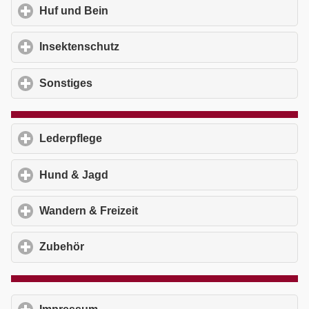
Huf und Bein
click to expand contents
Insektenschutz
click to expand contents
Sonstiges
click to expand contents
Lederpflege
click to expand contents
Hund & Jagd
click to expand contents
Wandern & Freizeit
click to expand contents
Zubehör
click to expand contents