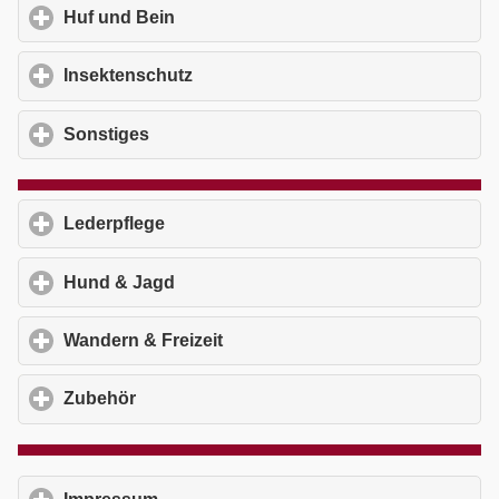
Huf und Bein
click to expand contents
Insektenschutz
click to expand contents
Sonstiges
click to expand contents
Lederpflege
click to expand contents
Hund & Jagd
click to expand contents
Wandern & Freizeit
click to expand contents
Zubehör
click to expand contents