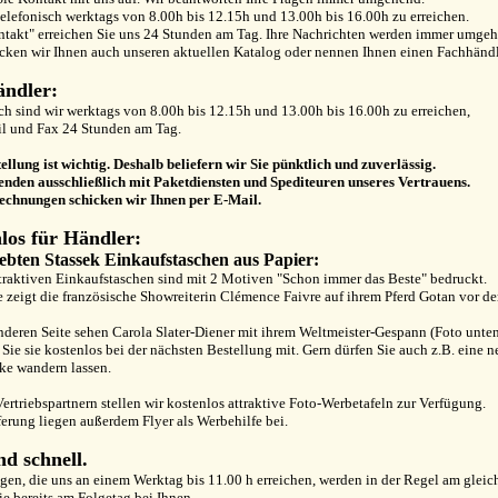
telefonisch werktags von 8.00h bis 12.15h und 13.00h bis 16.00h zu erreichen.
takt" erreichen Sie uns 24 Stunden am Tag. Ihre Nachrichten werden immer umgeh
cken wir Ihnen auch unseren aktuellen Katalog oder nennen Ihnen einen Fachhändle
ndler:
ch sind wir werktags von 8.00h bis 12.15h und 13.00h bis 16.00h zu erreichen,
il und Fax 24 Stunden am Tag.
ellung ist wichtig. Deshalb beliefern wir Sie pünktlich und zuverlässig.
enden ausschließlich mit Paketdiensten und Spediteuren unseres Vertrauens.
echnungen schicken wir Ihnen per E-Mail.
los für Händler:
iebten Stassek Einkaufstaschen aus Papier:
traktiven Einkaufstaschen sind mit 2 Motiven "Schon immer das Beste" bedruckt.
e zeigt die französische Showreiterin Clémence Faivre auf ihrem Pferd Gotan vor de
nderen Seite sehen Carola Slater-Diener mit ihrem Weltmeister-Gespann (Foto unten
 Sie sie kostenlos bei der nächsten Bestellung mit. Gern dürfen Sie auch z.B. eine
ke wandern lassen.
ertriebspartnern stellen wir kostenlos attraktive Foto-Werbetafeln zur Verfügung.
ferung liegen außerdem Flyer als Werbehilfe bei.
nd schnell.
gen, die uns an einem Werktag bis 11.00 h erreichen, werden in der Regel am gleic
sie bereits am Folgetag bei Ihnen.