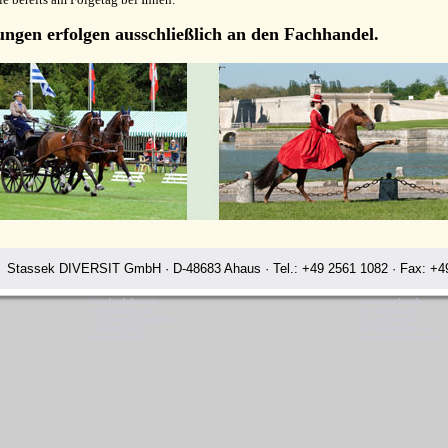
ungen erfolgen ausschließlich an den Fachhandel.
Stassek DIVERSIT GmbH · D-48683 Ahaus · Tel.: +49 2561 1082 · Fax: +49
www.hundedeo.com
www.perryclean.de
www.hundedeo.de
www.perrylux.de
www.leder-pflegemittel.de
www.perrystop.de
www.minifood.eu
www.pferdepflege.org
www.minifood.tv
www.stassek-france.com
versit Service Stassek Pferdepflege Lederpflege Fellglanz Glanzspray
Rating:
4.7
-
3871
reviews
Stassek Diversit Service Stassek Pferdepflege Lederpflege Fellglanz Glanzspray NewZealand
LazyMan Equifix Triplex Lederbalsam Lederöl Ölseife Equintos Bronchifresh Perryclean Fellglanz Schweifspray Sattelseife Glanzspray Insektenspray
Stassek DIVERSIT Equistar Equilux Equistep Faulpelz LazyMan Pferdepflege Lederpflege Stassek Diversit NewZealand
Quickstar Faulpelz LazyMan Equifix Triplex Lederbalsam Lederöl Ölseife Equintos Bronchifresh
Stassek Diversit Lederschutz Ledertinktur Lederpflege Hundepflege