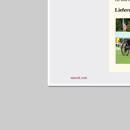
Liefer
stassek.com
www.equistar.tv
www.faulpelz.info
www.fellglanz.de
www.horsecare.de
www.horsecare.tv
Stassek Di