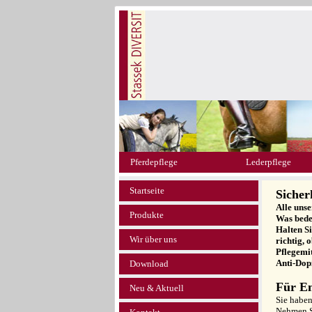
Pferdepflege
Lederpflege
Startseite
Sicher
Alle uns
Produkte
Was bede
Halten S
Wir über uns
richtig, 
Pflegemit
Anti-Dop
Download
Für E
Neu & Aktuell
Sie habe
Nehmen S