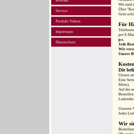
Kontakt
Wir sind 
Über "Kon
Service
Gern schi
Produkt Videos
Für Hä
Telefonis
Impressum
per E-Ma
p.s.
Datenschutz
Jede Best
Wir vers
Unsere R
Kosten
Die bel
Unsere at
Eine Seit
Mitte).
Auf der a
Bestellen
Ladenthe
Unseren V
Jeder Lie
Wir si
Bestellun
Oft sind 