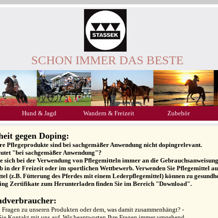
SCHON IMMER DAS BESTE
Hund & Jagd
Wandern & Freizeit
Zubehör
heit gegen Doping:
ere Pflegeprodukte sind bei sachgemäßer Anwendung nicht dopingrelevant.
utet "bei sachgemäßer Anwendung"?
ie sich bei der Verwendung von Pflegemitteln immer an die Gebrauchsanweisung a
ob in der Freizeit oder im sportlichen Wettbewerb. Verwenden Sie Pflegemittel 
tel (z.B. Fütterung des Pferdes mit einem Lederpflegemittel) können zu gesundh
ing Zertifikate zum Herunterladen finden Sie im Bereich "Download".
ndverbraucher:
n Fragen zu unseren Produkten oder dem, was damit zusammenhängt? -
ie Kontakt mit uns auf. Wir beantworten Ihre Fragen immer umgehend.