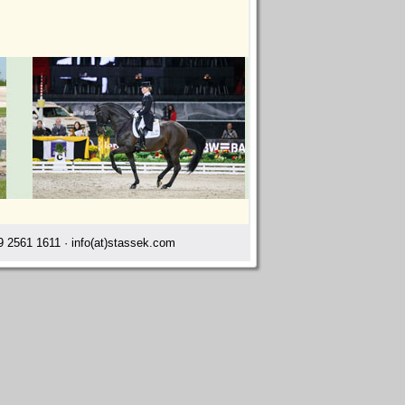
 2561 1611 · info(at)stassek.com
 NewZealand