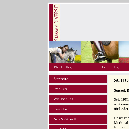
Pferdepflege
Lederpflege
Startseite
SCHO
Produkte
Stassek 
Wir über uns
Seit 1981
wirksamen
für Leder
Download
Unser Fam
Neu & Aktuell
Merkmal u
Einheit. 