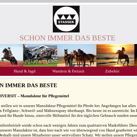
SCHON IMMER DAS BESTE
Hund & Jagd
Wandern & Freizeit
Zubehör
N IMMER DAS BESTE
DIVERSIT – Manufaktur für Pflegemittel
 stellen wir in unserer Manufaktur Pflegemittel für Pferde her. Angefangen hat al
 Fellglanz-, Schweif- und Mähnenspray überhaupt. Bis heute ist es unerreicht. Im L
 und für Hunde hinzu, sinnvolle Hilfsmittel für den täglichen Gebrauch runden uns
ilienbetrieb wurde schon nach wenigen Jahren zum qualitativen Marktführer. Dies
nserer Manufaktur ist, dass hier nach wie vor überwiegend von Hand gearbeitet 
Deshalb sind unsere Mitarbeiter unser wertvollster Schatz. Wir stellen unsere Pflegem