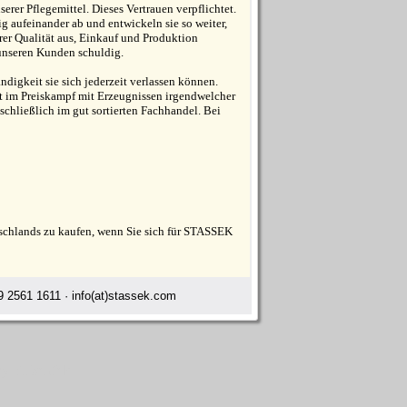
rer Pflegemittel. Dieses Vertrauen verpflichtet.
 aufeinander ab und entwickeln sie so weiter,
hrer Qualität aus, Einkauf und Produktion
 unseren Kunden schuldig.
ndigkeit sie sich jederzeit verlassen können.
t im Preiskampf mit Erzeugnissen irgendwelcher
usschließlich im gut sortierten Fachhandel. Bei
tschlands zu kaufen, wenn Sie sich für STASSEK
 2561 1611 · info(at)stassek.com
ay Birkenfeld