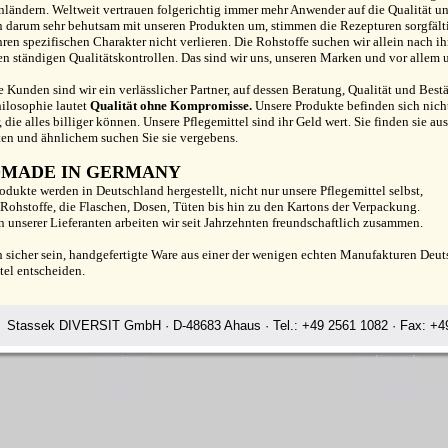
nländern. Weltweit vertrauen folgerichtig immer mehr Anwender auf die Qualität unse
 darum sehr behutsam mit unseren Produkten um, stimmen die Rezepturen sorgfältig
ihren spezifischen Charakter nicht verlieren. Die Rohstoffe suchen wir allein nach i
en ständigen Qualitätskontrollen. Das sind wir uns, unseren Marken und vor allem
e Kunden sind wir ein verlässlicher Partner, auf dessen Beratung, Qualität und Bestä
ilosophie lautet
Qualität ohne Kompromisse.
Unsere Produkte befinden sich nich
r, die alles billiger können. Unsere Pflegemittel sind ihr Geld wert. Sie finden sie a
ten und ähnlichem suchen Sie sie vergebens.
MADE IN GERMANY
odukte werden in Deutschland hergestellt, nicht nur unsere Pflegemittel selbst,
 Rohstoffe, die Flaschen, Dosen, Tüten bis hin zu den Kartons der Verpackung.
n unserer Lieferanten arbeiten wir seit Jahrzehnten freundschaftlich zusammen.
n sicher sein, handgefertigte Ware aus einer der wenigen echten Manufakturen Deu
tel entscheiden.
Stassek DIVERSIT GmbH · D-48683 Ahaus · Tel.: +49 2561 1082 · Fax: +49
www.equistar.net
www.horsecare.de
www.equistar.org
www.horsecare.tv
www.equistar.tv
www.hundedeo.com
www.faulpelz.info
www.hundedeo.de
www.fellglanz.de
www.leder-pflegemittel.de
rsit Wir über uns Stassek Pferdepflege Lederpflege Fellglanz Glanzspr
Rating:
4.7
-
3873
reviews
Stassek Diversit Wir über uns Stassek Pferdepflege Lederpflege Fellglanz Glanzspray Birkenfeld