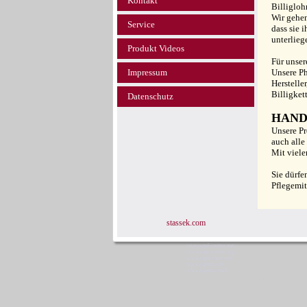
Kontakt
Billigloh
Wir gehen
Service
dass sie 
unterlieg
Produkt Videos
Für unser
Impressum
Unsere Ph
Herstelle
Billigket
Datenschutz
HAND
Unsere Pr
auch alle
Mit viele
Sie dürfe
Pflegemit
stassek.com
www.equi-center.net
www.equi-center.org
www.equicenter.info
www.equistar.de
www.equistar.info
Stassek Dive