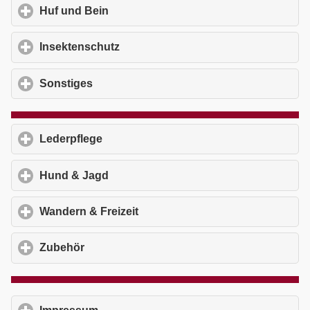
Huf und Bein
click to expand contents
Insektenschutz
click to expand contents
Sonstiges
click to expand contents
Lederpflege
click to expand contents
Hund & Jagd
click to expand contents
Wandern & Freizeit
click to expand contents
Zubehör
click to expand contents