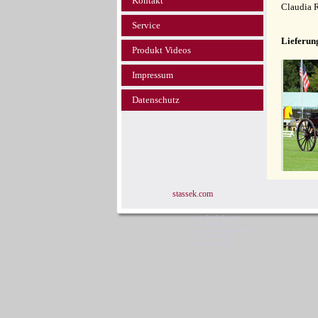
Kontakt
Claudia 
Service
Lieferun
Produkt Videos
Impressum
Datenschutz
stassek.com
www.hundedeo.com
www.hundedeo.de
www.leder-pflegemittel.de
www.minifood.eu
www.minifood.tv
Stas