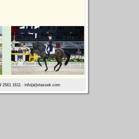
 2561 1611 · info(at)stassek.com
ombes