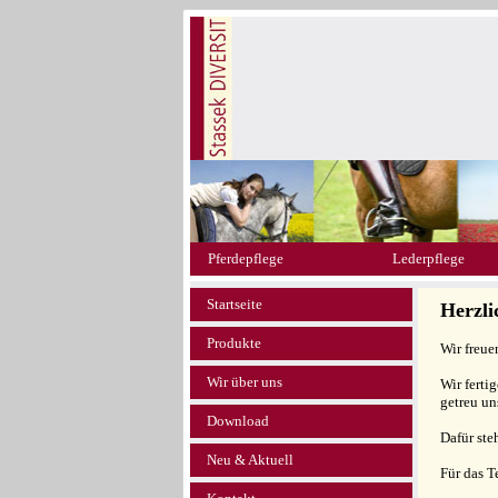
Pferdepflege
Lederpflege
Startseite
Herzl
Produkte
Wir freue
Wir über uns
Wir ferti
getreu un
Download
Dafür ste
Neu & Aktuell
Für das 