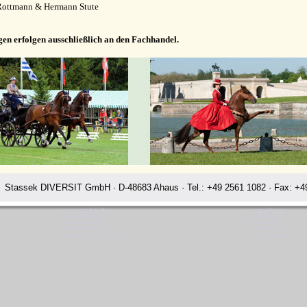
Rottmann & Hermann Stute
gen erfolgen ausschließlich an den Fachhandel.
Stassek DIVERSIT GmbH · D-48683 Ahaus · Tel.: +49 2561 1082 · Fax: +49
www.perryclean.de
www.stassek.com
www.perrylux.de
www.stassek.de
www.perrystop.de
www.stassek.eu
www.pferdepflege.org
www.stassek.info
www.stassek-france.com
www.stassek.name
sek Diversit Stassek Diversit Pferdeplege Lederpflege Hundeflege Col
Rating:
4.7
-
3871
reviews
Stassek Diversit Stassek Diversit Pferdeplege Lederpflege Hundeflege Colombes
Waschmittel Haushalt Freizeit Glanzspray Pflege Reitsport Fellglanz Schweifspray Sattelseife Glanzspray Insektenspray
Stassek DIVERSIT Equistar Equilux Equistep Faulpelz LazyMan Pferdepflege Lederpflege Stassek Diversit Colombes
Quickstar Faulpelz LazyMan Equifix Triplex Lederbalsam Lederöl Ölseife Equintos Bronchifresh