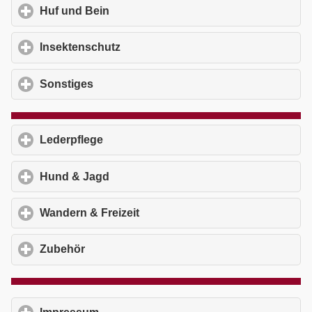
Huf und Bein
click to expand contents
Insektenschutz
click to expand contents
Sonstiges
click to expand contents
Lederpflege
click to expand contents
Hund & Jagd
click to expand contents
Wandern & Freizeit
click to expand contents
Zubehör
click to expand contents