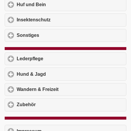
Huf und Bein
click to expand contents
Insektenschutz
click to expand contents
Sonstiges
click to expand contents
Lederpflege
click to expand contents
Hund & Jagd
click to expand contents
Wandern & Freizeit
click to expand contents
Zubehör
click to expand contents