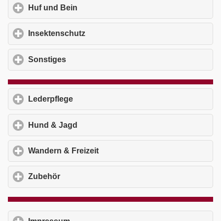
Huf und Bein
click to expand contents
Insektenschutz
click to expand contents
Sonstiges
click to expand contents
Lederpflege
click to expand contents
Hund & Jagd
click to expand contents
Wandern & Freizeit
click to expand contents
Zubehör
click to expand contents