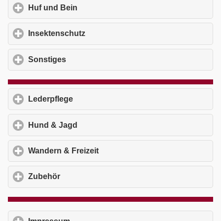
Huf und Bein
click to expand contents
Insektenschutz
click to expand contents
Sonstiges
click to expand contents
Lederpflege
click to expand contents
Hund & Jagd
click to expand contents
Wandern & Freizeit
click to expand contents
Zubehör
click to expand contents