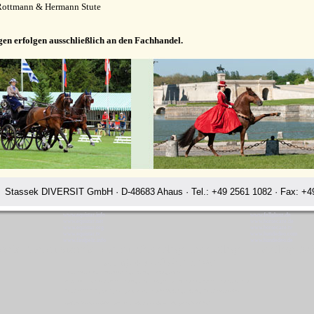
Rottmann & Hermann Stute
gen erfolgen ausschließlich an den Fachhandel.
Stassek DIVERSIT GmbH · D-48683 Ahaus · Tel.: +49 2561 1082 · Fax: +49
www.equistar.info
www.fellglanz.de
www.equistar.net
www.horsecare.de
www.equistar.org
www.horsecare.tv
www.equistar.tv
www.hundedeo.com
www.faulpelz.info
www.hundedeo.de
ssek Diversit Stassek Diversit Pferdeplege Lederpflege Hundeflege A
Rating:
4.7
-
3872
reviews
Stassek Diversit Stassek Diversit Pferdeplege Lederpflege Hundeflege Achim
Waschmittel Haushalt Freizeit Glanzspray Pflege Reitsport Fellglanz Schweifspray Sattelseife Glanzspray Insektenspray
Stassek DIVERSIT Equistar Equilux Equistep Faulpelz LazyMan Pferdepflege Lederpflege Stassek Diversit Achim
Quickstar Faulpelz LazyMan Equifix Triplex Lederbalsam Lederöl Ölseife Equintos Bronchifresh