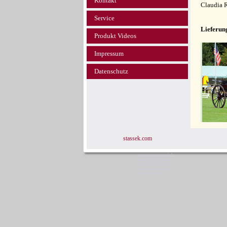
Kontakt
Claudia 
Service
Lieferun
Produkt Videos
Impressum
Datenschutz
stassek.com
www.equi-center.info
www.equi-center.net
www.equi-center.org
www.equicenter.info
www.equistar.de
Sta