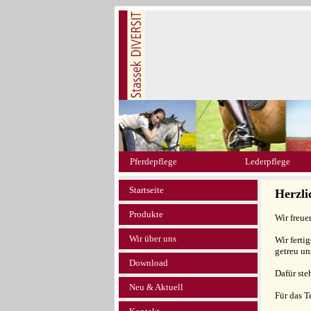
Pferdepflege
Lederpflege
Startseite
Herzl
Produkte
Wir freue
Wir über uns
Wir ferti
getreu un
Download
Dafür ste
Neu & Aktuell
Für das 