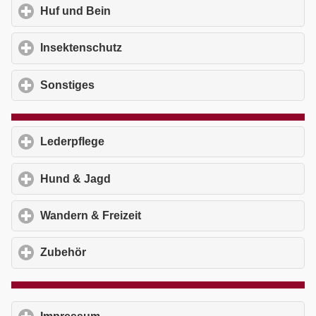
Huf und Bein
click to expand contents
Insektenschutz
click to expand contents
Sonstiges
click to expand contents
Lederpflege
click to expand contents
Hund & Jagd
click to expand contents
Wandern & Freizeit
click to expand contents
Zubehör
click to expand contents