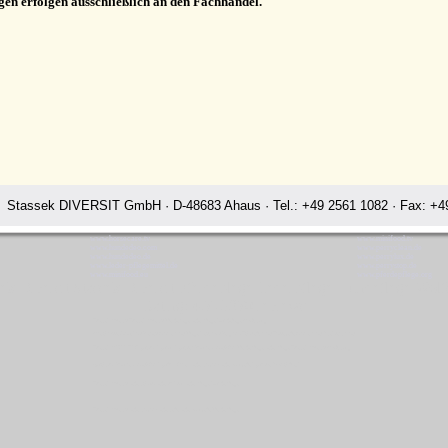
gen erfolgen ausschließlich an den Fachhandel.
Stassek DIVERSIT GmbH · D-48683 Ahaus · Tel.: +49 2561 1082 · Fax: +49
www.horsecare.tv
www.minifood.tv
www.hundedeo.com
www.perryclean.de
www.hundedeo.de
www.perrylux.de
www.leder-pflegemittel.de
www.perrystop.de
www.minifood.eu
www.pferdepflege.org
sek Diversit Stassek Diversit Pferdeplege Lederpflege Hundeflege Wolf
Rating:
4.7
-
3870
reviews
Stassek Diversit Stassek Diversit Pferdeplege Lederpflege Hundeflege Wolfsburg
Waschmittel Haushalt Freizeit Glanzspray Pflege Reitsport Fellglanz Schweifspray Sattelseife Glanzspray Insektenspray
Stassek DIVERSIT Equistar Equilux Equistep Faulpelz LazyMan Pferdepflege Lederpflege Stassek Diversit Wolfsburg
Quickstar Faulpelz LazyMan Equifix Triplex Lederbalsam Lederöl Ölseife Equintos Bronchifresh
Stassek Diversit Lederschutz Ledertinktur Lederpflege Hundepflege
Stassek Diversit Lederbalsam Lederseife Lederöl Ölseife Pferdepflege