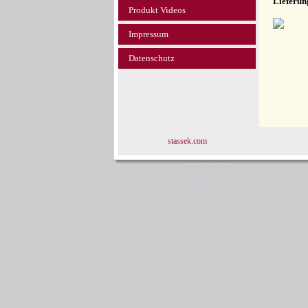
Lieferun
Produkt Videos
Impressum
Datenschutz
stassek.com
www.equistar.org
www.equistar.tv
www.faulpelz.info
www.fellglanz.de
www.horsecare.de
Stas