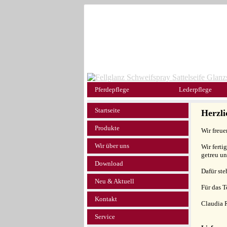
Pferdepflege
Lederpflege
Startseite
Herzl
Produkte
Wir freue
Wir über uns
Wir ferti
getreu un
Download
Dafür ste
Neu & Aktuell
Für das 
Kontakt
Claudia 
Service