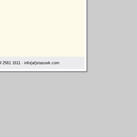
 2561 1611 · info(at)stassek.com
sburg